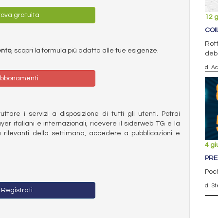
ova gratuita
12 
COI
Rot
ento
, scopri la formula più adatta alle tue esigenze.
debo
di Ac
bbonamenti
ttare i servizi a disposizione di tutti gli utenti. Potrai
ayer italiani e internazionali, ricevere il siderweb TG e la
 rilevanti della settimana, accedere a pubblicazioni e
4 g
PREZ
Poch
di St
Registrati