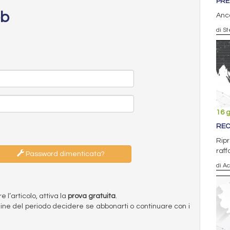
PRE
eb
Anco
di St
16 
REC
Ripr
raff
Password dimenticata?
di Ac
l’articolo, attiva la
prova gratuita
.
ermine del periodo decidere se abbonarti o continuare con i