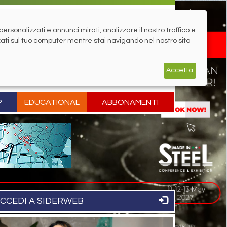
rsonalizzati e annunci mirati, analizzare il nostro traffico e
zati sul tuo computer mentre stai navigando nel nostro sito
Accetta
P
EDUCATIONAL
ABBONAMENTI
CCEDI A SIDERWEB