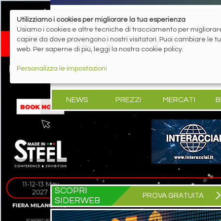
Utilizziamo i cookies per migliorare la tua esperienza
Usiamo i cookies e altre tecniche di tracciamento per migliorare 
capire da dove provengono i nostri visitatori. Puoi cambiare le 
web. Per saperne di più, leggi la nostra cookie policy.
Personalizza le impostazioni
NEWS
PREZZI
MERCATI
B
SCOPRI
PROVA GRATUITA
SIDERWEB