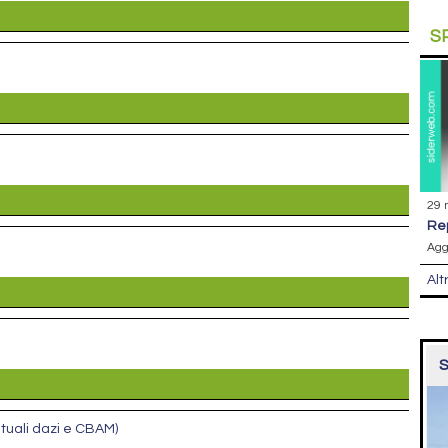
S
29 
r
Agg
Alt
S
ntuali dazi e CBAM)