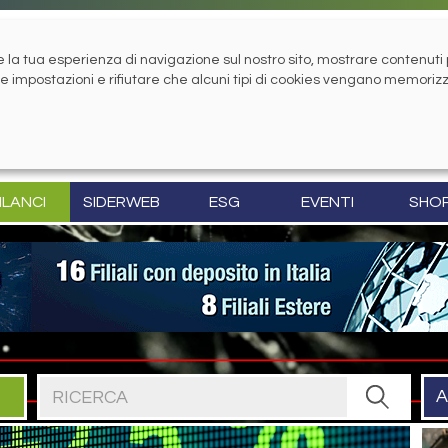
la tua esperienza di navigazione sul nostro sito, mostrare contenuti pe
tue impostazioni e rifiutare che alcuni tipi di cookies vengano memoriz
ILANCI
SIDERWEB
ESG
EVENTI
SHO
Cerca nel sito
A