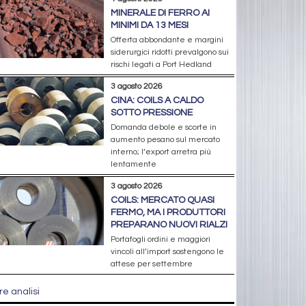
MINERALE DI FERRO AI
MINIMI DA 13 MESI
Offerta abbondante e margini
siderurgici ridotti prevalgono sui
rischi legati a Port Hedland
3 agosto 2026
CINA: COILS A CALDO
SOTTO PRESSIONE
Domanda debole e scorte in
aumento pesano sul mercato
interno; l’export arretra più
lentamente
3 agosto 2026
COILS: MERCATO QUASI
FERMO, MA I PRODUTTORI
PREPARANO NUOVI RIALZI
Portafogli ordini e maggiori
vincoli all’import sostengono le
attese per settembre
re analisi