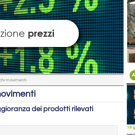
A
ochi movimenti
movimenti
gioranza dei prodotti rilevati
18 