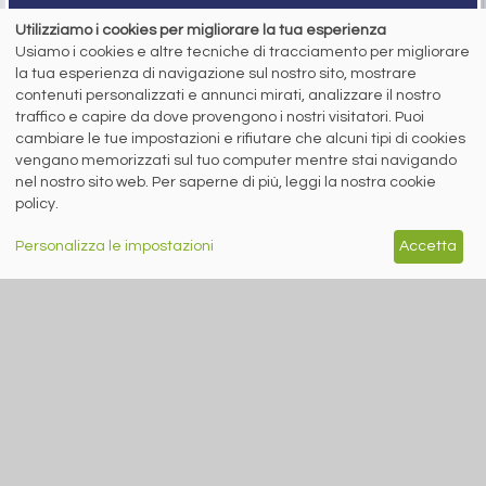
Sede sociale: Flero (Brescia) Via Don Milani 5
Utilizziamo i cookies per migliorare la tua esperienza
T.
+39 030 254 00 06
Usiamo i cookies e altre tecniche di tracciamento per migliorare
E.
info@siderweb.com
la tua esperienza di navigazione sul nostro sito, mostrare
Copyright siderweb spa sb
contenuti personalizzati e annunci mirati, analizzare il nostro
Tutti i diritti sono riservati
traffico e capire da dove provengono i nostri visitatori. Puoi
cambiare le tue impostazioni e rifiutare che alcuni tipi di cookies
Privacy policy
Cookie policy
vengano memorizzati sul tuo computer mentre stai navigando
Digital Services Act Policy
nel nostro sito web. Per saperne di più, leggi la nostra cookie
policy.
MENU
SEGUICI SUI NOSTRI
SOCIAL NETWORK
Personalizza le impostazioni
Accetta
NEWS
PREZZI ITALIA
MERCATI
SERVIZI
EVENTI
ABBONAMENTI
MADE IN STEEL
NEWSLETTER
Capitale Sociale: 190.000€ interamente versato
Registro delle Imprese di Brescia
Codice Fiscale e Partita I.V.A.:
IT03562320170
R.E.A. n. 419331
www.siderweb.com: Autorizzazione del Tribunale di Brescia n. 11/2004 del 17