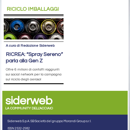
RICICLO IMBALLAGGI
A cura di Redazione Siderweb
RICREA: “Spray Sereno”
parla alla Gen Z
Oltre 6 milioni di contatti raggiunti
sui social network per la campagna
sul riciclo degli aerosol
siderweb
LA COMMUNITY DELL'ACCIAIO
Siderweb S.p.A. SB Società del gruppo Morandi Group s.r.l.
ISSN 2532
-2982