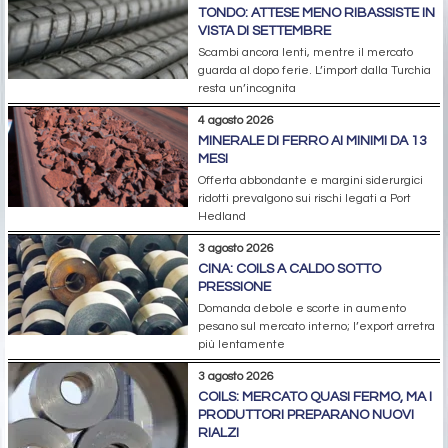
TONDO: ATTESE MENO RIBASSISTE IN
VISTA DI SETTEMBRE
Scambi ancora lenti, mentre il mercato
guarda al dopo ferie. L’import dalla Turchia
resta un’incognita
4 agosto 2026
MINERALE DI FERRO AI MINIMI DA 13
MESI
Offerta abbondante e margini siderurgici
ridotti prevalgono sui rischi legati a Port
Hedland
3 agosto 2026
CINA: COILS A CALDO SOTTO
PRESSIONE
Domanda debole e scorte in aumento
pesano sul mercato interno; l’export arretra
più lentamente
3 agosto 2026
COILS: MERCATO QUASI FERMO, MA I
PRODUTTORI PREPARANO NUOVI
RIALZI