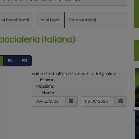
lette (Franco fabbrica acciaieria italiana)
miei benchmark
I miei feed
Video tutorial
acciaieria italiana)
EN
FR
Valori riferiti all'arco temporale del grafico
Minimo
Massimo
Media