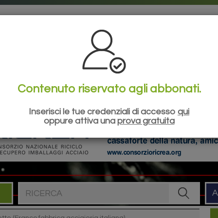
la tua esperienza di navigazione sul nostro sito, mostrare contenuti pe
tue impostazioni e rifiutare che alcuni tipi di cookies vengano memoriz
Contenuto riservato agli abbonati.
ILANCI
SIDERWEB
ESG
EVENTI
SHO
Inserisci le tue credenziali di accesso
qui
oppure attiva una
prova gratuita
Cerca nel sito
A