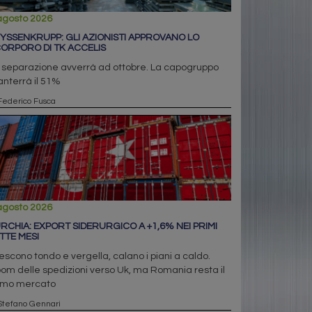
agosto 2026
YSSENKRUPP: GLI AZIONISTI APPROVANO LO
ORPORO DI TK ACCELIS
 separazione avverrà ad ottobre. La capogruppo
nterrà il 51%
Federico Fusca
agosto 2026
RCHIA: EXPORT SIDERURGICO A +1,6% NEI PRIMI
TTE MESI
escono tondo e vergella, calano i piani a caldo.
om delle spedizioni verso Uk, ma Romania resta il
imo mercato
Stefano Gennari