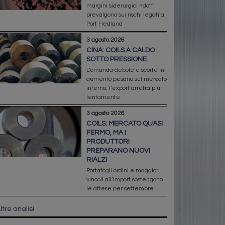
margini siderurgici ridotti
prevalgono sui rischi legati a
Port Hedland
3 agosto 2026
CINA: COILS A CALDO
SOTTO PRESSIONE
Domanda debole e scorte in
aumento pesano sul mercato
interno; l’export arretra più
lentamente
3 agosto 2026
COILS: MERCATO QUASI
FERMO, MA I
PRODUTTORI
PREPARANO NUOVI
RIALZI
Portafogli ordini e maggiori
vincoli all’import sostengono
le attese per settembre
ltre analisi