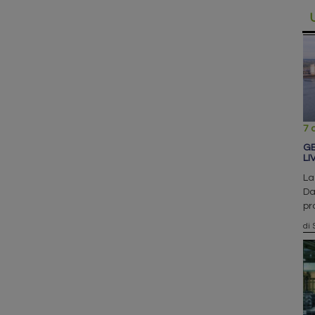
7 
GE
LI
La
Da
pr
di 