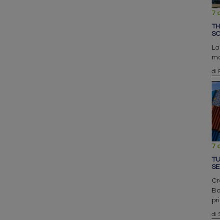
7 
TH
SC
La
ma
di 
7 
TU
SE
Cr
Bo
pr
di 