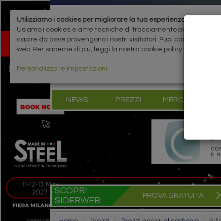
Utilizziamo i cookies per migliorare la tua esperienza
Usiamo i cookies e altre tecniche di tracciamento per migliorare 
capire da dove provengono i nostri visitatori. Puoi cambiare le 
web. Per saperne di più, leggi la nostra cookie policy.
Personalizza le impostazioni
NEWS
PREZZI
MERCATI
B
SCOPRI
PROVA GRATUITA
SIDERWEB