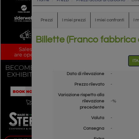
Home
Prezzi
Prezzi acciai al carbonio
Bil
Prezzi
I miei prezzi
I miei confronti
I 
Billette (Franco fabbrica 
ITA
Data di rilevazione
-
Prezzo rilevato
-
Variazione rispetto alla
rilevazione
-%
precedente
Valuta
-
Consegna
-