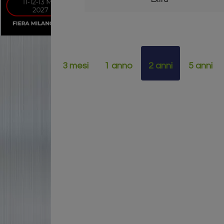
Extra
3 mesi
1 anno
2 anni
5 anni