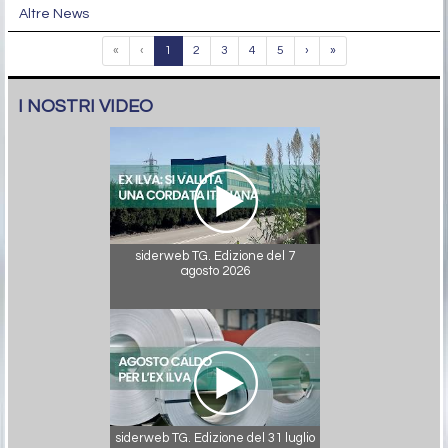
Altre News
«
‹
1
2
3
4
5
›
»
I NOSTRI VIDEO
siderweb TG. Edizione del 7
agosto 2026
siderweb TG. Edizione del 31 luglio