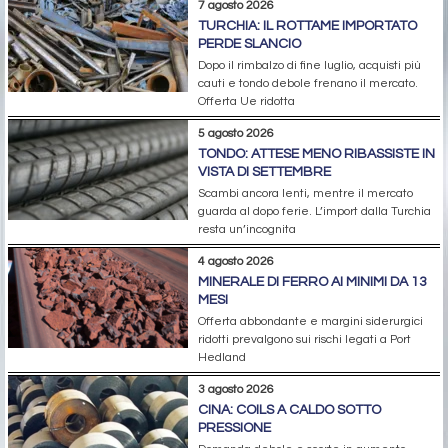
7 agosto 2026
TURCHIA: IL ROTTAME IMPORTATO
PERDE SLANCIO
Dopo il rimbalzo di fine luglio, acquisti più
cauti e tondo debole frenano il mercato.
Offerta Ue ridotta
5 agosto 2026
TONDO: ATTESE MENO RIBASSISTE IN
VISTA DI SETTEMBRE
Scambi ancora lenti, mentre il mercato
guarda al dopo ferie. L’import dalla Turchia
resta un’incognita
4 agosto 2026
MINERALE DI FERRO AI MINIMI DA 13
MESI
Offerta abbondante e margini siderurgici
ridotti prevalgono sui rischi legati a Port
Hedland
3 agosto 2026
CINA: COILS A CALDO SOTTO
PRESSIONE