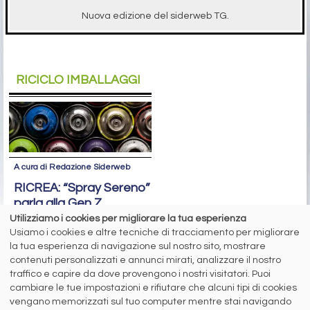
Nuova edizione del siderweb TG.
RICICLO IMBALLAGGI
A cura di Redazione Siderweb
RICREA: “Spray Sereno”
parla alla Gen Z
Utilizziamo i cookies per migliorare la tua esperienza
Oltre 6 milioni di contatti raggiunti
Usiamo i cookies e altre tecniche di tracciamento per migliorare
sui social network per la campagna
la tua esperienza di navigazione sul nostro sito, mostrare
sul riciclo degli aerosol
contenuti personalizzati e annunci mirati, analizzare il nostro
traffico e capire da dove provengono i nostri visitatori. Puoi
cambiare le tue impostazioni e rifiutare che alcuni tipi di cookies
siderweb
vengano memorizzati sul tuo computer mentre stai navigando