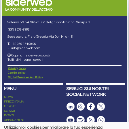
siderweb
LA COMMUNITY DELL'ACCIAIO
Siderweb S.p.A. SB Società del gruppo Morandi Group s.r.l.
ISSN 2532
-2982
Sede sociale: Flero (Brescia) Via Don Milani 5
T.
+39 030 254 00 06
E.
info@siderweb.com
Copyright siderweb spa sb
Tutti i diritti sono riservati
Privacy policy
Cookie policy
Digital Services Act Policy
MENU
SEGUICI SUI NOSTRI
SOCIAL NETWORK
NEWS
PREZZI ITALIA
MERCATI
SERVIZI
EVENTI
ABBONAMENTI
MADE IN STEEL
Utilizziamo i cookies per migliorare la tua esperienza