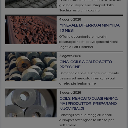
Scambi ancora lenti, mentre il mercato
guarda al dopo ferie. L’import dalla
Turchia resta un’incognita
4 agosto 2026
MINERALE DI FERRO AI MINIMI DA
13 MESI
Offerta abbondante e margini
siderurgici ridotti prevalgono sui rischi
legati a Port Hedland
3 agosto 2026
CINA: COILS A CALDO SOTTO
PRESSIONE
Domanda debole e scorte in aumento
pesano sul mercato interno; l’export
arretra più lentamente
3 agosto 2026
COILS: MERCATO QUASI FERMO,
MA I PRODUTTORI PREPARANO
NUOVI RIALZI
Portafogli ordini e maggiori vincoli
all’import sostengono le attese per
settembre