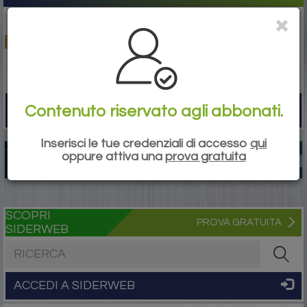
Contenuto riservato agli abbonati.
Togg
navi
Inserisci le tue credenziali di accesso
qui
oppure attiva una
prova gratuita
SCOPRI
PROVA GRATUITA
SIDERWEB
Cerca nel sito
ACCEDI A SIDERWEB