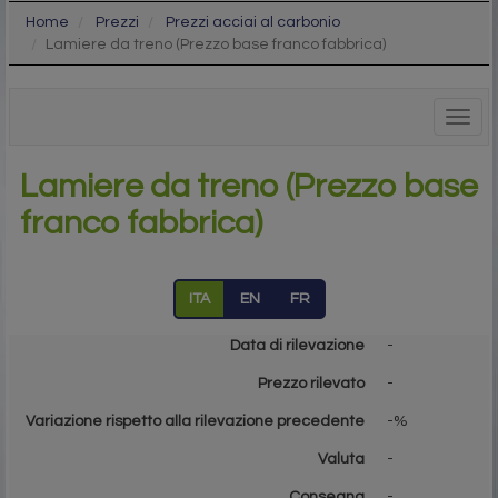
Home
Prezzi
Prezzi acciai al carbonio
Lamiere da treno (Prezzo base franco fabbrica)
Togg
navig
Lamiere da treno (Prezzo base
franco fabbrica)
ITA
EN
FR
Data di rilevazione
-
Prezzo rilevato
-
Variazione rispetto alla rilevazione precedente
-%
Valuta
-
Consegna
-