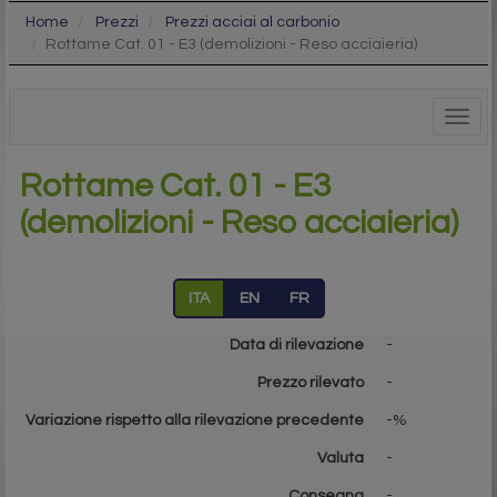
Home
Prezzi
Prezzi acciai al carbonio
Rottame Cat. 01 - E3 (demolizioni - Reso acciaieria)
Togg
navig
Rottame Cat. 01 - E3
(demolizioni - Reso acciaieria)
ITA
EN
FR
Data di rilevazione
-
Prezzo rilevato
-
Variazione rispetto alla rilevazione precedente
-%
Valuta
-
Consegna
-