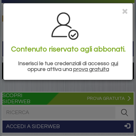
Contenuto riservato agli abbonati.
Togg
navi
Inserisci le tue credenziali di accesso
qui
oppure attiva una
prova gratuita
SCOPRI
PROVA GRATUITA
SIDERWEB
Cerca nel sito
ACCEDI A SIDERWEB