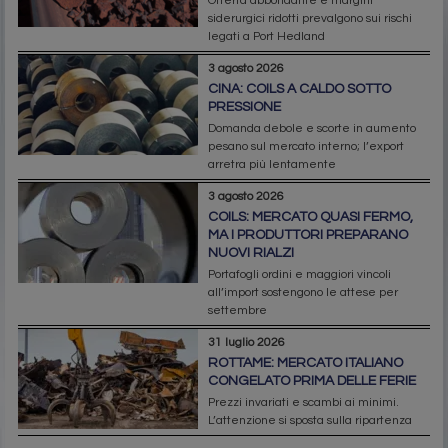
Offerta abbondante e margini
siderurgici ridotti prevalgono sui rischi
legati a Port Hedland
3 agosto 2026
CINA: COILS A CALDO SOTTO
PRESSIONE
Domanda debole e scorte in aumento
pesano sul mercato interno; l’export
arretra più lentamente
3 agosto 2026
COILS: MERCATO QUASI FERMO,
MA I PRODUTTORI PREPARANO
NUOVI RIALZI
Portafogli ordini e maggiori vincoli
all’import sostengono le attese per
settembre
31 luglio 2026
ROTTAME: MERCATO ITALIANO
CONGELATO PRIMA DELLE FERIE
Prezzi invariati e scambi ai minimi.
L’attenzione si sposta sulla ripartenza