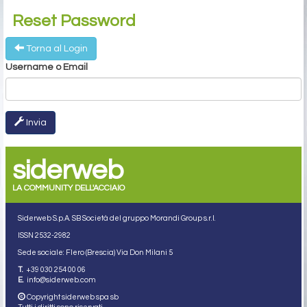
Reset Password
Torna al Login
Username o Email
Invia
siderweb
LA COMMUNITY DELL'ACCIAIO
Siderweb S.p.A. SB Società del gruppo Morandi Group s.r.l.
ISSN 2532
-2982
Sede sociale: Flero (Brescia) Via Don Milani 5
T.
+39 030 254 00 06
E.
info@siderweb.com
Copyright siderweb spa sb