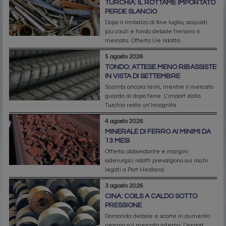
TURCHIA: IL ROTTAME IMPORTATO
PERDE SLANCIO
Dopo il rimbalzo di fine luglio, acquisti
più cauti e tondo debole frenano il
mercato. Offerta Ue ridotta
5 agosto 2026
TONDO: ATTESE MENO RIBASSISTE
IN VISTA DI SETTEMBRE
Scambi ancora lenti, mentre il mercato
guarda al dopo ferie. L’import dalla
Turchia resta un’incognita
4 agosto 2026
MINERALE DI FERRO AI MINIMI DA
13 MESI
Offerta abbondante e margini
siderurgici ridotti prevalgono sui rischi
legati a Port Hedland
3 agosto 2026
CINA: COILS A CALDO SOTTO
PRESSIONE
Domanda debole e scorte in aumento
pesano sul mercato interno; l’export