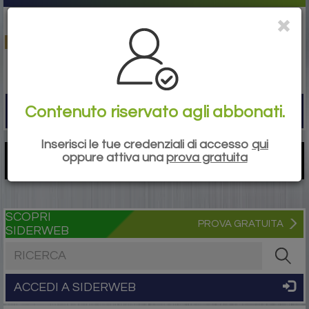
Contenuto riservato agli abbonati.
Togg
navi
Inserisci le tue credenziali di accesso
qui
oppure attiva una
prova gratuita
SCOPRI
PROVA GRATUITA
SIDERWEB
Cerca nel sito
ACCEDI A SIDERWEB