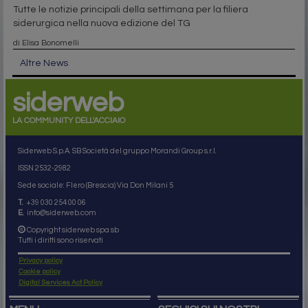
Tutte le notizie principali della settimana per la filiera
siderurgica nella nuova edizione del TG
di Elisa Bonomelli
Altre News
siderweb
LA COMMUNITY DELL'ACCIAIO
Siderweb S.p.A. SB Società del gruppo Morandi Group s.r.l.
ISSN 2532
-2982
Sede sociale: Flero (Brescia) Via Don Milani 5
T.
+39 030 254 00 06
E.
info@siderweb.com
Copyright siderweb spa sb
Tutti i diritti sono riservati
Privacy policy
Cookie policy
Digital Services Act Policy