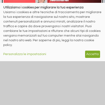
Utilizziamo i cookies per migliorare la tua esperienza
Usiamo i cookies e altre tecniche di tracciamento per migliorare
la tua esperienza di navigazione sul nostro sito, mostrare
contenuti personalizzati e annunci mirati, analizzare il nostro
5 agosto 2026
traffico e capire da dove provengono i nostri visitatori. Puoi
Quali prospettive per piani e lunghi nel secondo semestre?
cambiare le tue impostazioni e rifiutare che alcuni tipi di cookies
Le interviste di Stefano Gennari (siderweb) a Lorenzo Fava
vengano memorizzati sul tuo computer mentre stai navigando
(LSI Inox) ...
nel nostro sito web. Per saperne di più, leggi la nostra cookie
policy.
Personalizza le impostazioni
Accetta
RICICLO IMBALLAGGI
A cura di Redazione Siderweb
RICREA: “Spray Sereno”
parla alla Gen Z