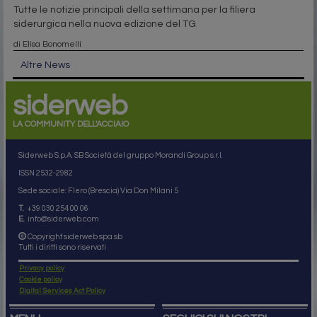
Tutte le notizie principali della settimana per la filiera
siderurgica nella nuova edizione del TG
di Elisa Bonomelli
Altre News
siderweb
LA COMMUNITY DELL'ACCIAIO
Siderweb S.p.A. SB Società del gruppo Morandi Group s.r.l.
ISSN 2532
-2982
Sede sociale: Flero (Brescia) Via Don Milani 5
T.
+39 030 254 00 06
E.
info@siderweb.com
Copyright siderweb spa sb
Tutti i diritti sono riservati
Privacy policy
Cookie policy
Digital Services Act Policy