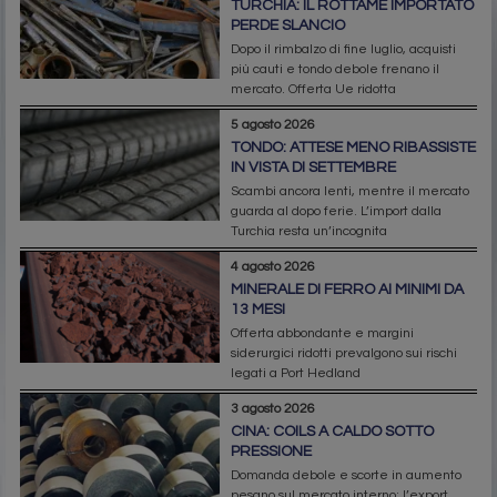
TURCHIA: IL ROTTAME IMPORTATO
PERDE SLANCIO
Dopo il rimbalzo di fine luglio, acquisti
più cauti e tondo debole frenano il
mercato. Offerta Ue ridotta
5 agosto 2026
TONDO: ATTESE MENO RIBASSISTE
IN VISTA DI SETTEMBRE
Scambi ancora lenti, mentre il mercato
guarda al dopo ferie. L’import dalla
Turchia resta un’incognita
4 agosto 2026
MINERALE DI FERRO AI MINIMI DA
13 MESI
Offerta abbondante e margini
siderurgici ridotti prevalgono sui rischi
legati a Port Hedland
3 agosto 2026
CINA: COILS A CALDO SOTTO
PRESSIONE
Domanda debole e scorte in aumento
pesano sul mercato interno; l’export