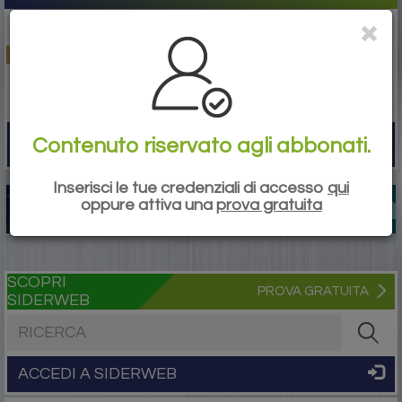
Contenuto riservato agli abbonati.
Togg
navi
Inserisci le tue credenziali di accesso
qui
oppure attiva una
prova gratuita
SCOPRI
PROVA GRATUITA
SIDERWEB
Cerca nel sito
ACCEDI A SIDERWEB