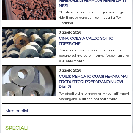
MINERALE DI FERRO AI MINIMI DA 13
MESI
Offerta abbondante e margini siderurgici
ridotti prevalgono sui rischi legati a Port
Hedland
3 agosto 2026
CINA: COILS A CALDO SOTTO
PRESSIONE
Domanda debole e scorte in aumento
pesano sul mercato interno; l’export arretra
più lentamente
3 agosto 2026
COILS: MERCATO QUASI FERMO, MA I
PRODUTTORI PREPARANO NUOVI
RIALZI
Portafogli ordini e maggiori vincoli all’import
sostengono le attese per settembre
Altre analisi
SPECIALI