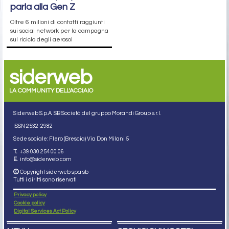
parla alla Gen Z
Oltre 6 milioni di contatti raggiunti
sui social network per la campagna
sul riciclo degli aerosol
siderweb
LA COMMUNITY DELL'ACCIAIO
Siderweb S.p.A. SB Società del gruppo Morandi Group s.r.l.
ISSN 2532
-2982
Sede sociale: Flero (Brescia) Via Don Milani 5
T.
+39 030 254 00 06
E.
info@siderweb.com
Copyright siderweb spa sb
Tutti i diritti sono riservati
Privacy policy
Cookie policy
Digital Services Act Policy