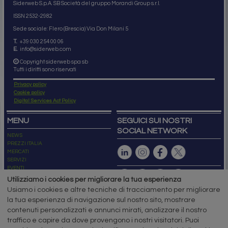
Altre News
siderweb
LA COMMUNITY DELL'ACCIAIO
Siderweb S.p.A. SB Società del gruppo Morandi Group s.r.l.
ISSN 2532
-2982
Sede sociale: Flero (Brescia) Via Don Milani 5
T.
+39 030 254 00 06
E.
info@siderweb.com
Copyright siderweb spa sb
Tutti i diritti sono riservati
Privacy policy
Cookie policy
Digital Services Act Policy
Utilizziamo i cookies per migliorare la tua esperienza
Usiamo i cookies e altre tecniche di tracciamento per migliorare
MENU
SEGUICI SUI NOSTRI
la tua esperienza di navigazione sul nostro sito, mostrare
SOCIAL NETWORK
NEWS
contenuti personalizzati e annunci mirati, analizzare il nostro
PREZZI ITALIA
traffico e capire da dove provengono i nostri visitatori. Puoi
MERCATI