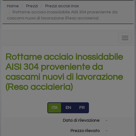
Home
Prezzi
Prezzi acciai inox
Rottame acciaio inossidabile AISI 304 proveniente da
cascami nuovi di lavorazione (Reso acciaieria)
Togg
navig
Rottame acciaio inossidabile
AISI 304 proveniente da
cascami nuovi di lavorazione
(Reso acciaieria)
ITA
EN
FR
Data di rilevazione
-
Prezzo rilevato
-