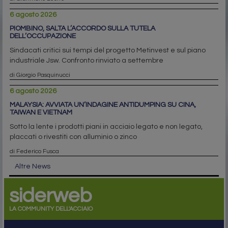
6 agosto 2026
ADI, URSO: IL 9 AGOSTO SCADE L’AUTORIZZAZIONE UE AL
PRESTITO PONTE
Restano circa 41 milioni. Al Mimit confronto su area a caldo,
decarbonizzazione e sostegni all’indotto
di Gianmario Leone
6 agosto 2026
PIOMBINO, SALTA L’ACCORDO SULLA TUTELA
DELL’OCCUPAZIONE
Sindacati critici sui tempi del progetto Metinvest e sul piano
industriale Jsw. Confronto rinviato a settembre
di Giorgio Pasquinucci
6 agosto 2026
MALAYSIA: AVVIATA UN’INDAGINE ANTIDUMPING SU CINA,
TAIWAN E VIETNAM
Sotto la lente i prodotti piani in acciaio legato e non legato,
placcati o rivestiti con alluminio o zinco
di Federico Fusca