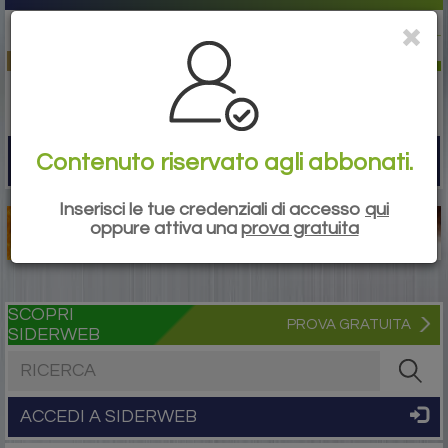
Contenuto riservato agli abbonati.
Togg
navi
Inserisci le tue credenziali di accesso
qui
oppure attiva una
prova gratuita
SCOPRI
PROVA GRATUITA
SIDERWEB
Cerca nel sito
ACCEDI A SIDERWEB