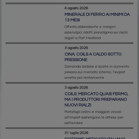
4 agosto 2026
MINERALE DI FERRO AI MINIMI DA
13 MESI
Offerta abbondante e margini
siderurgici ridotti prevalgono sui rischi
legati a Port Hedland
3 agosto 2026
CINA: COILS A CALDO SOTTO
PRESSIONE
Domanda debole e scorte in aumento
pesano sul mercato interno; l’export
arretra più lentamente
3 agosto 2026
COILS: MERCATO QUASI FERMO,
MA I PRODUTTORI PREPARANO
NUOVI RIALZI
Portafogli ordini e maggiori vincoli
all’import sostengono le attese per
settembre
31 luglio 2026