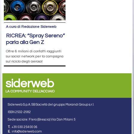
A cura di Redazione Siderweb
RICREA: “Spray Sereno”
parla alla Gen Z
Oltre 6 milioni di contatti raggiunti
sui social network per la campagna
sul riciclo degli aerosol
siderweb
LA COMMUNITY DELL'ACCIAIO
Siderweb S.p.A. SB Società del gruppo Morandi Group s.r.l.
ISSN 2532
-2982
Sede sociale: Flero (Brescia) Via Don Milani 5
T.
+39 030 254 00 06
E.
info@siderweb.com