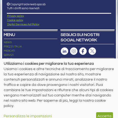
Copyright siderweb spa sb
Tutti i diritti sono riservati
Privacy policy
Cookie policy
Digital Services Act Policy
MENU
SEGUICI SUI NOSTRI
SOCIAL NETWORK
NEWS
PREZZI ITALIA
MERCATI
SERVIZI
EVENTI
Utilizziamo i cookies per migliorare la tua esperienza
ABBONAMENTI
MADE IN STEEL
Usiamo i cookies e altre tecniche di tracciamento per migliorare
NEWSLETTER
la tua esperienza di navigazione sul nostro sito, mostrare
Capitale Sociale: 190.000€ interamente versato
contenuti personalizzati e annunci mirati, analizzare il nostro
Registro delle Imprese di Brescia
traffico e capire da dove provengono i nostri visitatori. Puoi
Codice Fiscale e Partita I.V.A.:
IT03562320170
cambiare le tue impostazioni e rifiutare che alcuni tipi di cookies
R.E.A. n. 419331
vengano memorizzati sul tuo computer mentre stai navigando
www.siderweb.com: Autorizzazione del Tribunale di Brescia n. 11/2004 del 17
nel nostro sito web. Per saperne di più, leggi la nostra cookie
marzo 2004, Iscrizione al R.O.C. n. 26116.
policy.
Direttrice Responsabile:
Elisa Bonomelli
Vicedirettore Responsabile:
Personalizza le impostazioni
Accetta
Stefano Gennari