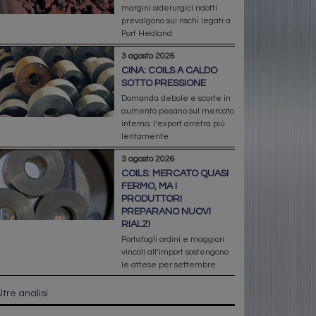
margini siderurgici ridotti
prevalgono sui rischi legati a
Port Hedland
3 agosto 2026
CINA: COILS A CALDO
SOTTO PRESSIONE
Domanda debole e scorte in
aumento pesano sul mercato
interno; l’export arretra più
lentamente
3 agosto 2026
COILS: MERCATO QUASI
FERMO, MA I
PRODUTTORI
PREPARANO NUOVI
RIALZI
Portafogli ordini e maggiori
vincoli all’import sostengono
le attese per settembre
ltre analisi