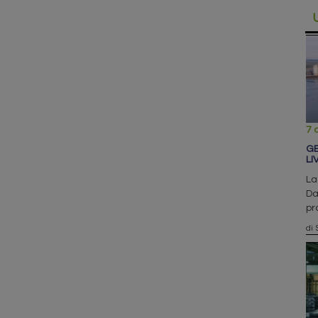
7 
GE
LI
La
Da
pr
di 