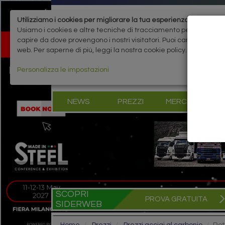
Utilizziamo i cookies per migliorare la tua esperienza
Usiamo i cookies e altre tecniche di tracciamento per migliorare 
capire da dove provengono i nostri visitatori. Puoi cambiare le 
web. Per saperne di più, leggi la nostra cookie policy.
Personalizza le impostazioni
NEWS
PREZZI
MERCATI
B
SCOPRI
PROVA GRATUITA
SIDERWEB