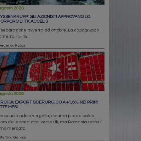
agosto 2026
YSSENKRUPP: GLI AZIONISTI APPROVANO LO
ORPORO DI TK ACCELIS
 separazione avverrà ad ottobre. La capogruppo
nterrà il 51%
Federico Fusca
agosto 2026
RCHIA: EXPORT SIDERURGICO A +1,6% NEI PRIMI
TTE MESI
escono tondo e vergella, calano i piani a caldo.
om delle spedizioni verso Uk, ma Romania resta il
imo mercato
Stefano Gennari