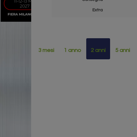
Extra
3 mesi
1 anno
2 anni
5 anni