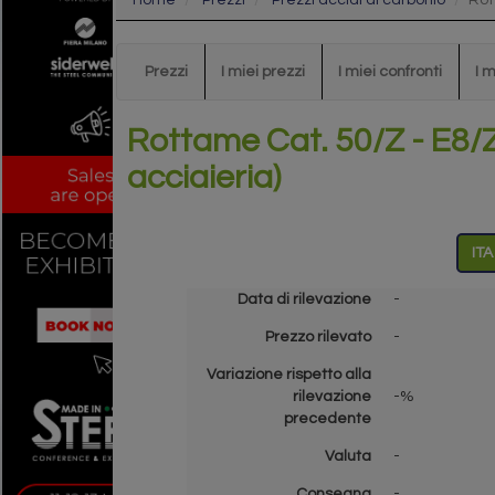
Home
Prezzi
Prezzi acciai al carbonio
Rot
Prezzi
I miei prezzi
I miei confronti
I 
Rottame Cat. 50/Z - E8/Z
acciaieria)
ITA
Data di rilevazione
-
Prezzo rilevato
-
Variazione rispetto alla
rilevazione
-%
precedente
Valuta
-
Consegna
-