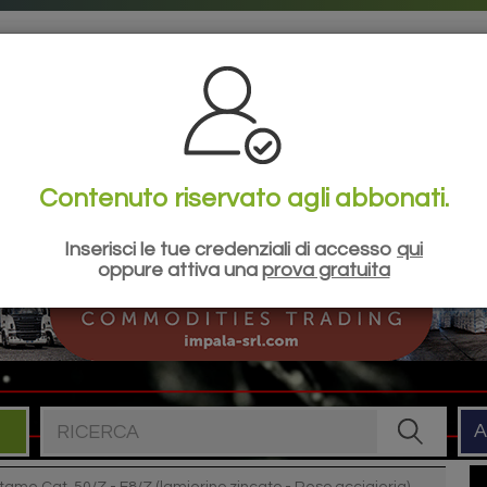
la tua esperienza di navigazione sul nostro sito, mostrare contenuti pe
tue impostazioni e rifiutare che alcuni tipi di cookies vengano memoriz
Contenuto riservato agli abbonati.
ILANCI
SIDERWEB
ESG
EVENTI
SHO
Inserisci le tue credenziali di accesso
qui
oppure attiva una
prova gratuita
Cerca nel sito
A