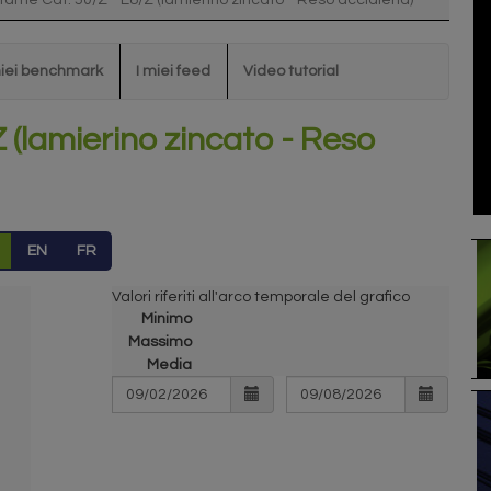
tame Cat. 50/Z - E8/Z (lamierino zincato - Reso acciaieria)
miei benchmark
I miei feed
Video tutorial
 (lamierino zincato - Reso
EN
FR
Valori riferiti all'arco temporale del grafico
Minimo
Massimo
Media