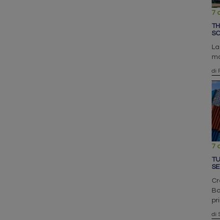
7 
TH
SC
La
ma
di 
7 
TU
SE
Cr
Bo
pr
di 