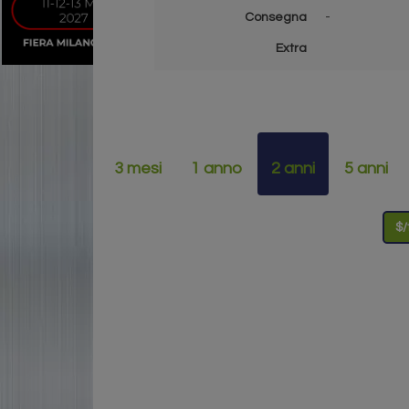
Consegna
-
Extra
3 mesi
1 anno
2 anni
5 anni
$/