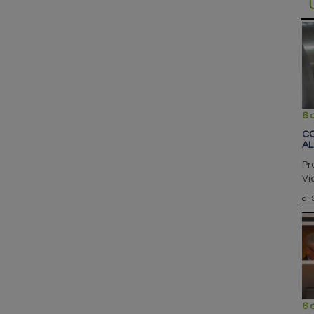
6 
CO
AL
Pr
Vi
di 
6 