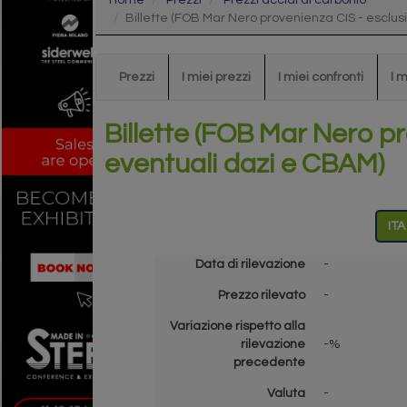
Home
Prezzi
Prezzi acciai al carbonio
Billette (FOB Mar Nero provenienza CIS - esclus
Prezzi
I miei prezzi
I miei confronti
I 
Billette (FOB Mar Nero pr
eventuali dazi e CBAM)
ITA
Data di rilevazione
-
Prezzo rilevato
-
Variazione rispetto alla
rilevazione
-%
precedente
Valuta
-