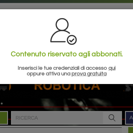
la tua esperienza di navigazione sul nostro sito, mostrare contenuti pe
tue impostazioni e rifiutare che alcuni tipi di cookies vengano memoriz
Contenuto riservato agli abbonati.
ILANCI
SIDERWEB
ESG
EVENTI
SHO
Inserisci le tue credenziali di accesso
qui
oppure attiva una
prova gratuita
Cerca nel sito
A