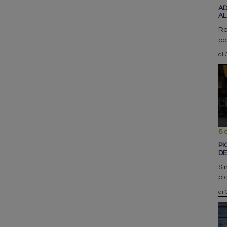
AD
AL
Re
ca
di
6 
PI
DE
Si
pi
di 