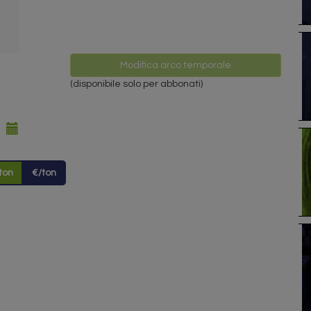
Modifica arco temporale
(disponibile solo per abbonati)
ton
€/ton