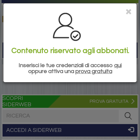
Contenuto riservato agli abbonati.
Togg
navi
Inserisci le tue credenziali di accesso
qui
oppure attiva una
prova gratuita
SCOPRI
PROVA GRATUITA
SIDERWEB
Cerca nel sito
ACCEDI A SIDERWEB