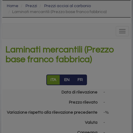
Home
Prezzi
Prezzi acciai al carbonio
Laminati mercantili (Prezzo base franco fabbrica)
Togg
navig
Laminati mercantili (Prezzo
base franco fabbrica)
ITA
EN
FR
Data di rilevazione
-
Prezzo rilevato
-
Variazione rispetto alla rilevazione precedente
-%
Valuta
-
Consegna
-