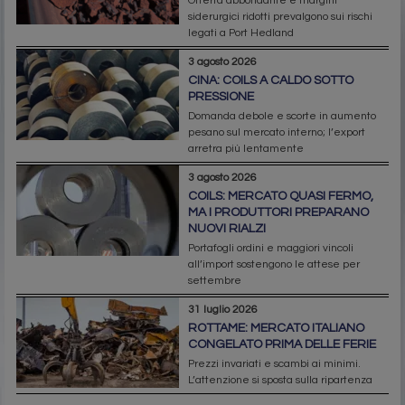
Offerta abbondante e margini
siderurgici ridotti prevalgono sui rischi
legati a Port Hedland
3 agosto 2026
CINA: COILS A CALDO SOTTO
PRESSIONE
Domanda debole e scorte in aumento
pesano sul mercato interno; l’export
arretra più lentamente
3 agosto 2026
COILS: MERCATO QUASI FERMO,
MA I PRODUTTORI PREPARANO
NUOVI RIALZI
Portafogli ordini e maggiori vincoli
all’import sostengono le attese per
settembre
31 luglio 2026
ROTTAME: MERCATO ITALIANO
CONGELATO PRIMA DELLE FERIE
Prezzi invariati e scambi ai minimi.
L’attenzione si sposta sulla ripartenza