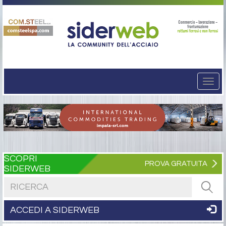
Togg
navi
SCOPRI
PROVA GRATUITA
SIDERWEB
Cerca nel sito
ACCEDI A SIDERWEB