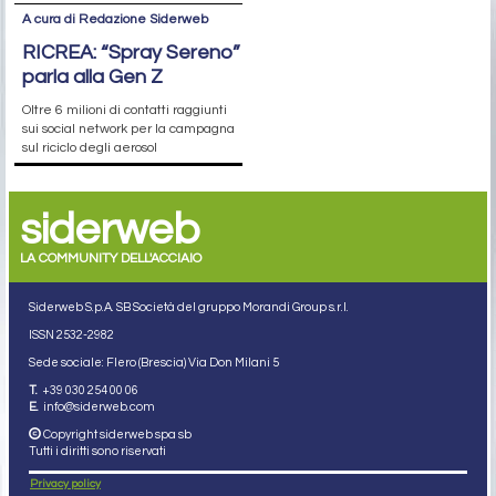
A cura di Redazione Siderweb
RICREA: “Spray Sereno”
parla alla Gen Z
Oltre 6 milioni di contatti raggiunti
sui social network per la campagna
sul riciclo degli aerosol
siderweb
LA COMMUNITY DELL'ACCIAIO
Siderweb S.p.A. SB Società del gruppo Morandi Group s.r.l.
ISSN 2532
-2982
Sede sociale: Flero (Brescia) Via Don Milani 5
T.
+39 030 254 00 06
E.
info@siderweb.com
Copyright siderweb spa sb
Tutti i diritti sono riservati
Privacy policy