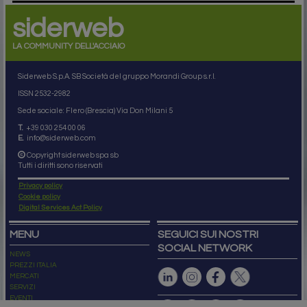
siderweb
LA COMMUNITY DELL'ACCIAIO
Siderweb S.p.A. SB Società del gruppo Morandi Group s.r.l.
ISSN 2532
-2982
Sede sociale: Flero (Brescia) Via Don Milani 5
T.
+39 030 254 00 06
E.
info@siderweb.com
Copyright siderweb spa sb
Tutti i diritti sono riservati
Privacy policy
Cookie policy
Digital Services Act Policy
MENU
SEGUICI SUI NOSTRI
SOCIAL NETWORK
NEWS
PREZZI ITALIA
MERCATI
SERVIZI
EVENTI