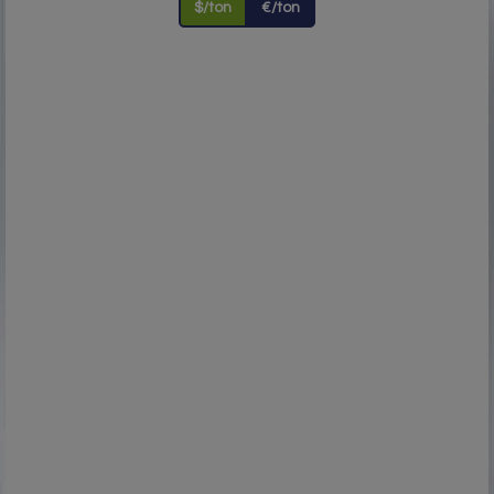
$/ton
€/ton