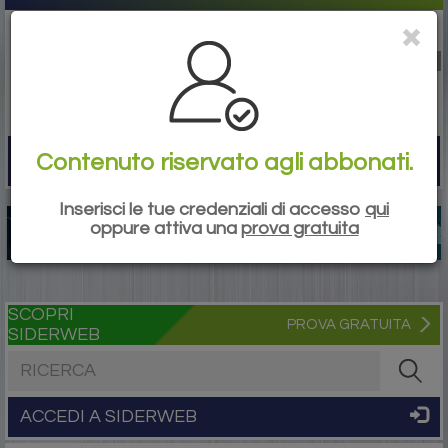
Contenuto riservato agli abbonati.
Togg
navi
Inserisci le tue credenziali di accesso
qui
oppure attiva una
prova gratuita
SCOPRI
PROVA GRATUITA
SIDERWEB
Cerca nel sito
ACCEDI A SIDERWEB