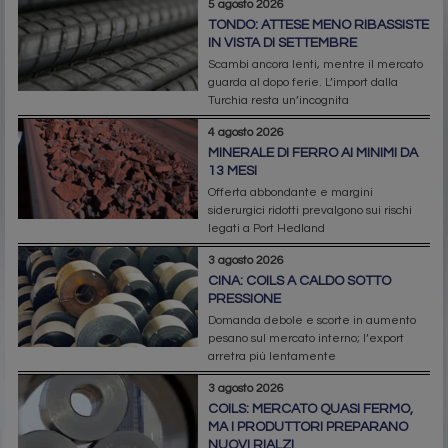
5 agosto 2026
TONDO: ATTESE MENO RIBASSISTE
IN VISTA DI SETTEMBRE
Scambi ancora lenti, mentre il mercato
guarda al dopo ferie. L’import dalla
Turchia resta un’incognita
4 agosto 2026
MINERALE DI FERRO AI MINIMI DA
13 MESI
Offerta abbondante e margini
siderurgici ridotti prevalgono sui rischi
legati a Port Hedland
3 agosto 2026
CINA: COILS A CALDO SOTTO
PRESSIONE
Domanda debole e scorte in aumento
pesano sul mercato interno; l’export
arretra più lentamente
3 agosto 2026
COILS: MERCATO QUASI FERMO,
MA I PRODUTTORI PREPARANO
NUOVI RIALZI