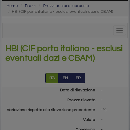
Home
Prezzi
Prezzi acciai al carbonio
HBI (CIF porto italiano - esclusi eventuali dazi e CBAM)
Togg
navig
HBI (CIF porto italiano - esclusi
eventuali dazi e CBAM)
ITA
EN
FR
Data di rilevazione
-
Prezzo rilevato
-
Variazione rispetto alla rilevazione precedente
-%
Valuta
-
Consegna
-