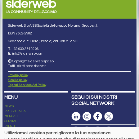
siderweb
LA COMMUNITY DELL'ACCIAIO
Siderweb S.p.A. SB Società del gruppo Morandi Group s.r.l.
ISSN 2532
-2982
Sede sociale: Flero (Brescia) Via Don Milani 5
T.
+39 030 254 00 06
E.
info@siderweb.com
Copyright siderweb spa sb
Tutti i diritti sono riservati
Privacy policy
Cookie policy
Digital Services Act Policy
MENU
SEGUICI SUI NOSTRI
SOCIAL NETWORK
NEWS
PREZZI ITALIA
MERCATI
SERVIZI
EVENTI
ABBONAMENTI
Utilizziamo i cookies per migliorare la tua esperienza
MADE IN STEEL