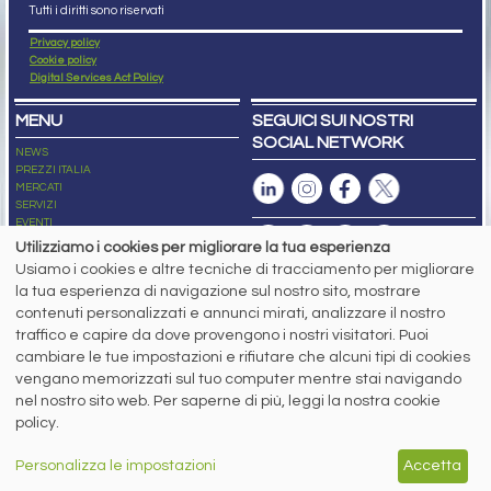
Tutti i diritti sono riservati
Privacy policy
Cookie policy
Digital Services Act Policy
MENU
SEGUICI SUI NOSTRI
SOCIAL NETWORK
NEWS
PREZZI ITALIA
MERCATI
SERVIZI
EVENTI
ABBONAMENTI
Utilizziamo i cookies per migliorare la tua esperienza
MADE IN STEEL
Usiamo i cookies e altre tecniche di tracciamento per migliorare
NEWSLETTER
la tua esperienza di navigazione sul nostro sito, mostrare
Capitale Sociale: 190.000€ interamente versato
contenuti personalizzati e annunci mirati, analizzare il nostro
Registro delle Imprese di Brescia
traffico e capire da dove provengono i nostri visitatori. Puoi
Codice Fiscale e Partita I.V.A.:
IT03562320170
R.E.A. n. 419331
cambiare le tue impostazioni e rifiutare che alcuni tipi di cookies
vengano memorizzati sul tuo computer mentre stai navigando
www.siderweb.com: Autorizzazione del Tribunale di Brescia n. 11/2004 del 17
nel nostro sito web. Per saperne di più, leggi la nostra cookie
marzo 2004, Iscrizione al R.O.C. n. 26116.
Direttrice Responsabile:
policy.
Elisa Bonomelli
Vicedirettore Responsabile:
Personalizza le impostazioni
Accetta
Stefano Gennari