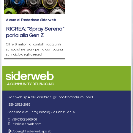
A cura di Redazione Siderweb
RICREA: “Spray Sereno”
parla alla Gen Z
Oltre 6 milioni di contatti raggiunti
sui social network per la campagna
sul riciclo degli aerosol
siderweb
LA COMMUNITY DELL'ACCIAIO
Siderweb S.p.A. SB Società del gruppo Morandi Group s.r.l.
ISSN 2532
-2982
Sede sociale: Flero (Brescia) Via Don Milani 5
T.
+39 030 254 00 06
E.
info@siderweb.com
Copyright siderweb spa sb