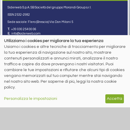
Siderweb S.p.A. SB Società del gruppo Morandi Group s.r.l.
ISSN 2532
-2982
Sede sociale: Flero (Brescia) Via Don Milani 5
T.
+39 030 254 00 06
E.
info@siderweb.com
Utilizziamo i cookies per migliorare la tua esperienza
Copyright siderweb spa sb
Tutti i diritti sono riservati
Usiamo i cookies e altre tecniche di tracciamento per migliorare
la tua esperienza di navigazione sul nostro sito, mostrare
Privacy policy
contenuti personalizzati e annunci mirati, analizzare il nostro
Cookie policy
Digital Services Act Policy
traffico e capire da dove provengono i nostri visitatori. Puoi
cambiare le tue impostazioni e rifiutare che alcuni tipi di cookies
MENU
SEGUICI SUI NOSTRI
vengano memorizzati sul tuo computer mentre stai navigando
SOCIAL NETWORK
nel nostro sito web. Per saperne di più, leggi la nostra cookie
NEWS
policy.
PREZZI ITALIA
MERCATI
SERVIZI
Personalizza le impostazioni
Accetta
EVENTI
ABBONAMENTI
MADE IN STEEL
NEWSLETTER
Capitale Sociale: 190.000€ interamente versato
Registro delle Imprese di Brescia