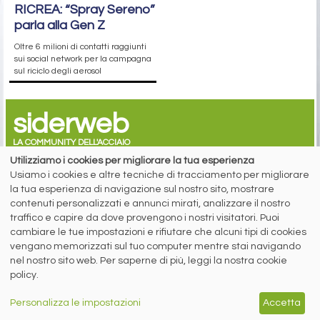
RICREA: “Spray Sereno”
parla alla Gen Z
Oltre 6 milioni di contatti raggiunti
sui social network per la campagna
sul riciclo degli aerosol
siderweb
LA COMMUNITY DELL'ACCIAIO
Utilizziamo i cookies per migliorare la tua esperienza
Siderweb S.p.A. SB Società del gruppo Morandi Group s.r.l.
Usiamo i cookies e altre tecniche di tracciamento per migliorare
la tua esperienza di navigazione sul nostro sito, mostrare
ISSN 2532
-2982
contenuti personalizzati e annunci mirati, analizzare il nostro
Sede sociale: Flero (Brescia) Via Don Milani 5
traffico e capire da dove provengono i nostri visitatori. Puoi
T.
+39 030 254 00 06
cambiare le tue impostazioni e rifiutare che alcuni tipi di cookies
E.
info@siderweb.com
vengano memorizzati sul tuo computer mentre stai navigando
Copyright siderweb spa sb
nel nostro sito web. Per saperne di più, leggi la nostra cookie
Tutti i diritti sono riservati
policy.
Privacy policy
Cookie policy
Personalizza le impostazioni
Accetta
Digital Services Act Policy