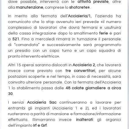
dove possibile, interverrà con le
attività previste
, oltre
alla
manutenzione
, comprese lo
shotcrete»
.
In merito alla fermata dell’
Acciaieria/1
, l’azienda ha
comunicato che lo stop avvenuto ieri prevede «il numero
complessivo di lavoratori che dovrà fermarsi e usufruirà
della cassa integrazione dopo lo smaltimento
ferie
è pari
a
521
. Fino a mercoledì rimarrà in turnazione il personale
di “comandata” e successivamente sarà programmato
un presidio con un capo turno e un capo squadra di
pronto intervento elettrico».
Altri 15 operai saranno dislocati in
Acciaieria 2
, che lavorerà
invece come previsto con
tre convertitori
, per alcune
postazioni scoperte e nel tempo, in caso di necessità, sarà
coinvolto ulteriore personale. Con la fermata dell’Acciaieria
1 lo stabilimento passa dalle
48 colate giornaliere a circa
30
.
I servizi
Acciaieria Sac
continueranno a lavorare per
entrambi gli impianti (Acciaieria 1 e 2), ed i lavoratori
ruoteranno a parità di mansione e formazione/informazione
effettuata. Rimarranno invece
inalterati
gli organici
dell’impianto
Irf e Grf
.