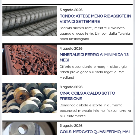
5 agosto 2026
TONDO: ATTESE MENO RIBASSISTE IN
VISTA DI SETTEMBRE
Scambi ancora lenti, mentre il mercato
guarda al dopo ferie. L’import dalla Turchia
resta un’incognita
4 agosto 2026
MINERALE DI FERRO AI MINIMI DA 13
MESI
Offerta abbondante e margini siderurgici
ridotti prevalgono sui rischi legati a Port
Hedland
3 agosto 2026
CINA: COILS A CALDO SOTTO
PRESSIONE
Domanda debole e scorte in aumento
pesano sul mercato interno; l’export arretra
più lentamente
3 agosto 2026
COILS: MERCATO QUASI FERMO, MA I