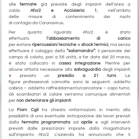
alle
fermate
già previste degli impianti
dell’area a
caldo
Afo/2 e Acciaieria 1
, nell’ambito
delle misure di contenimento dei rischi
di contagio da Coronavirus
.
Per quanto riguarda Afo/2 è stato
effettuato
l’abbassamento di carico
per
evitare
ripercussioni tecniche
e
shock termici
, ma senza
effettuare il colaggio della
“salamandra”:
il personale del
campo di colata, pari a
56 unità, a far data dal 20 marzo,
è stato collocato in
cassa integrazione
. Mentre per
alcune attività necessarie alla
salvaguardia
degli impianti
è previsto un
presidio a 21 turni
. Le
figure professionali coinvolte sono le seguenti: addetto
cabina – addetto raffreddamento/caricatore – capo turno.
Gli scambiatori di calore verranno comunque alimentati
per
non deteriorare
gli impianti
.
La
Fiom Cgil
ha chiesto «informazioni in merito alla
possibilità di una eventuale anticipazione dei lavori previsti
dalla
fermata programmata
ad
aprile
e agli interventi
previsti dalle prescrizioni imposte dalla magistratura
sull’impianto Afo/2. L’azienda ha annunciato che lì