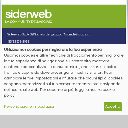
siderweb
LA COMMUNITY DELL'ACCIAIO
Siderweb S.p.A. SB Società del gruppo Morandi Group s.r.l.
ISSN 2532
-2982
Sede sociale: Flero (Brescia) Via Don Milani 5
Utilizziamo i cookies per migliorare la tua esperienza
Usiamo i cookies e altre tecniche di tracciamento per migliorare
T.
+39 030 254 00 06
E.
info@siderweb.com
la tua esperienza di navigazione sul nostro sito, mostrare
contenuti personalizzati e annunci mirati, analizzare il nostro
Copyright siderweb spa sb
Tutti i diritti sono riservati
traffico e capire da dove provengono i nostri visitatori. Puoi
cambiare le tue impostazioni e rifiutare che alcuni tipi di cookies
Privacy policy
vengano memorizzati sul tuo computer mentre stai navigando
Cookie policy
nel nostro sito web. Per saperne di più, leggi la nostra cookie
Digital Services Act Policy
policy.
MENU
SEGUICI SUI NOSTRI
SOCIAL NETWORK
Personalizza le impostazioni
Accetta
NEWS
PREZZI ITALIA
MERCATI
SERVIZI
EVENTI