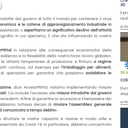
COR
3D
Il p
real
rodotte dai governi di tutto il mondo per contenere il virus
conomica e le catene di approvvigionamento industriale in
di Ma
assistendo o
aspettiamo un significativo declino dell'attività
ografici in cui operiamo, il che sta influenzando la nostra
rMittal
in relazione alle conseguenze economiche della
silienza e la flessibilità della nostra forza lavoro globale»,
le attività temporanee di produzione e finitura
a regime
dotti continua, ad esempio per
l'imballaggio per alimenti
,
30 
di operazioni per garantire che possiamo
soddisfare le
COR
uzione
, dice ArcelorMittal, «stiamo implementando misure
Dura
osti
. Ciò include l'accesso alle
misure introdotte dai governi
«Noi
ecedenti. Al fine di garantire la sicurezza e il benessere dei
di Ma
, abbiamo tuttavia deciso di
rinviare l'assemblea generale
rà comunicata a tempo debito
».
a sfruttare le nostre capacità e risorse in modo utile e
esentate da Covid-19. In particolare, abbiamo concentrato