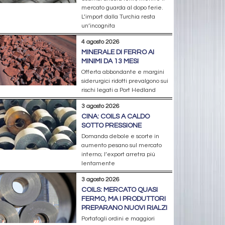
mercato guarda al dopo ferie.
L’import dalla Turchia resta
un’incognita
4 agosto 2026
MINERALE DI FERRO AI
MINIMI DA 13 MESI
Offerta abbondante e margini
siderurgici ridotti prevalgono sui
rischi legati a Port Hedland
3 agosto 2026
CINA: COILS A CALDO
SOTTO PRESSIONE
Domanda debole e scorte in
aumento pesano sul mercato
interno; l’export arretra più
lentamente
3 agosto 2026
COILS: MERCATO QUASI
FERMO, MA I PRODUTTORI
PREPARANO NUOVI RIALZI
Portafogli ordini e maggiori