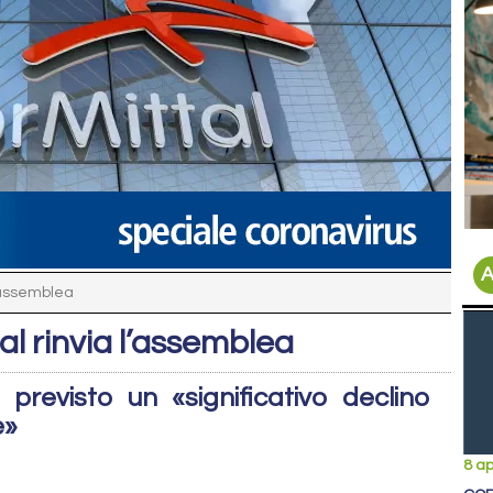
A
l’assemblea
al rinvia l’assemblea
previsto un «significativo declino
e»
8 ap