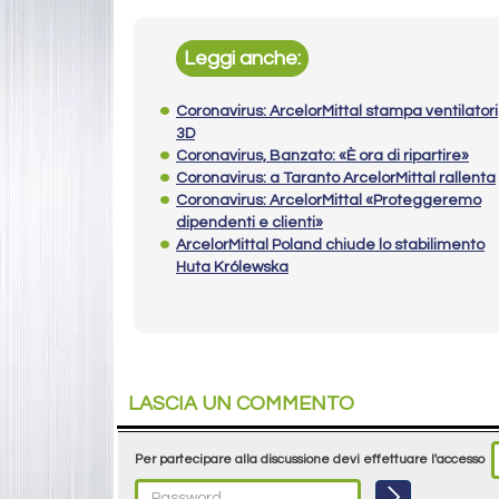
Leggi anche:
Coronavirus: ArcelorMittal stampa ventilatori
3D
Coronavirus, Banzato: «È ora di ripartire»
Coronavirus: a Taranto ArcelorMittal rallenta
Coronavirus: ArcelorMittal «Proteggeremo
dipendenti e clienti»
ArcelorMittal Poland chiude lo stabilimento
Huta Królewska
LASCIA UN COMMENTO
Per partecipare alla discussione devi effettuare l'accesso