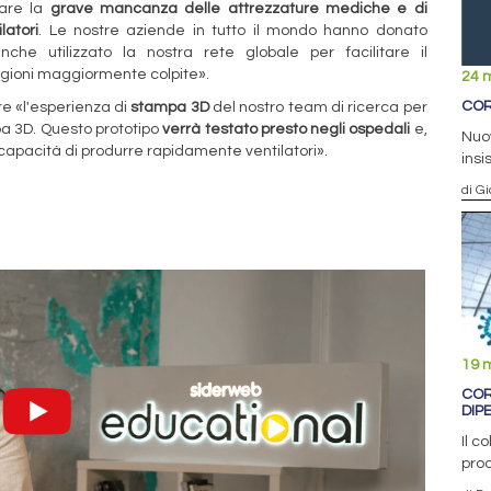
tare la
grave mancanza delle attrezzature mediche e di
latori
. Le nostre aziende in tutto il mondo hanno donato
nche utilizzato la nostra rete globale per facilitare il
egioni maggiormente colpite».
24 
COR
are «l'esperienza di
stampa 3D
del nostro team di ricerca per
 3D. Questo prototipo
verrà testato presto negli ospedali
e,
Nuov
apacità di produrre rapidamente ventilatori».
insi
di G
19 
COR
DIP
Il c
prod