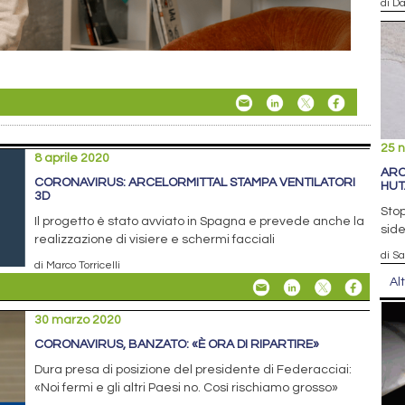
di D
25 
8 aprile 2020
ARC
CORONAVIRUS: ARCELORMITTAL STAMPA VENTILATORI
HUT
3D
Stop
Il progetto è stato avviato in Spagna e prevede anche la
side
realizzazione di visiere e schermi facciali
di S
di Marco Torricelli
Al
30 marzo 2020
CORONAVIRUS, BANZATO: «È ORA DI RIPARTIRE»
Dura presa di posizione del presidente di Federacciai:
«Noi fermi e gli altri Paesi no. Così rischiamo grosso»