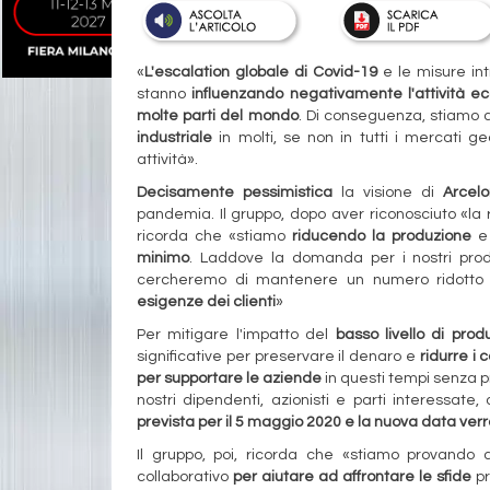
«
L'escalation globale di Covid-19
e le misure int
stanno
influenzando negativamente l'attività e
molte parti del mondo
. Di conseguenza, stiamo 
industriale
in molti, se non in tutti i mercati ge
attività».
Decisamente pessimistica
la visione di
Arcelo
pandemia. Il gruppo, dopo aver riconosciuto «la re
ricorda che «stiamo
riducendo la produzione
e 
minimo
. Laddove la domanda per i nostri pro
cercheremo di mantenere un numero ridotto 
esigenze dei clienti
»
Per mitigare l'impatto del
basso livello di prod
significative per preservare il denaro e
ridurre i c
per supportare le aziende
in questi tempi senza pr
nostri dipendenti, azionisti e parti interessate
prevista per il 5 maggio 2020 e la
nuova data ver
Il gruppo, poi, ricorda che «stiamo provando 
collaborativo
per aiutare ad affrontare le sfide
pr