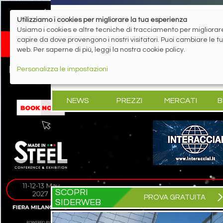
Utilizziamo i cookies per migliorare la tua esperienza
Usiamo i cookies e altre tecniche di tracciamento per migliorare 
capire da dove provengono i nostri visitatori. Puoi cambiare le 
web. Per saperne di più, leggi la nostra cookie policy.
Personalizza le impostazioni
NEWS
PREZZI
MERCATI
B
SCOPRI
PROVA GRATUITA
SIDERWEB