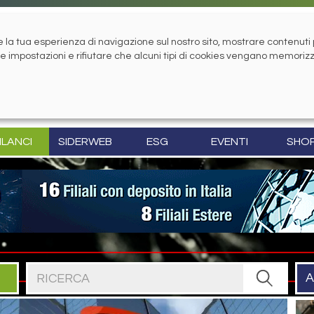
la tua esperienza di navigazione sul nostro sito, mostrare contenuti pe
tue impostazioni e rifiutare che alcuni tipi di cookies vengano memoriz
ILANCI
SIDERWEB
ESG
EVENTI
SHO
Cerca nel sito
A