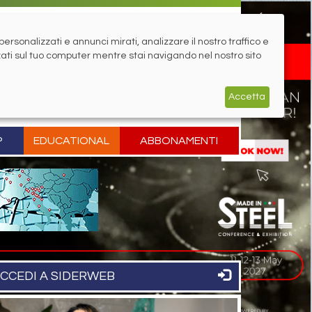
rsonalizzati e annunci mirati, analizzare il nostro traffico e
zati sul tuo computer mentre stai navigando nel nostro sito
Accetta
P
EDUCATIONAL
ABBONAMENTI
CCEDI A SIDERWEB