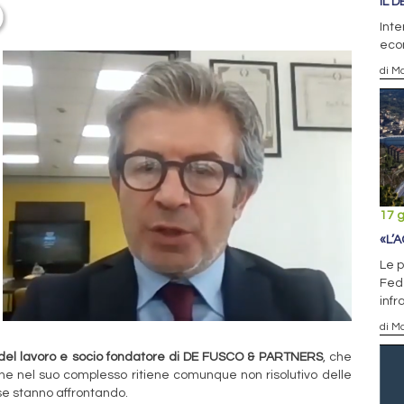
IL 
Inte
eco
di Ma
17 
«L’
Le 
Fede
infr
di Ma
el lavoro e socio
fondatore di
DE FUSCO & PARTNERS
, che
he nel suo complesso ritiene comunque non risolutivo delle
se stanno affrontando.