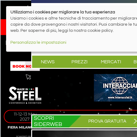
Utilizziamo i cookies per migliorare la tua esperienza
Usiamo i cookies e altre tecniche di tracciamento per migliorare 
capire da dove provengono i nostri visitatori. Puoi cambiare le 
web. Per saperne di più, leggi la nostra cookie policy.
Personalizza le impostazioni
NEWS
PREZZI
MERCATI
B
SCOPRI
PROVA GRATUITA
SIDERWEB