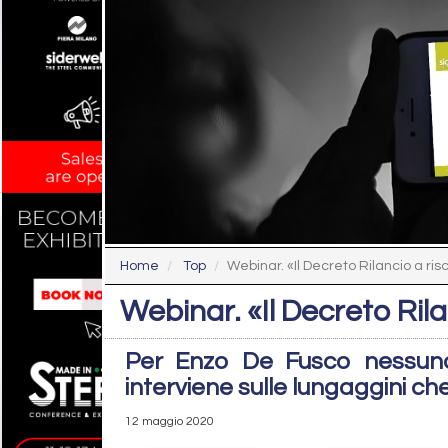
Home
Top
Webinar. «Il Decreto Rilancio a risc
Webinar. «Il Decreto Rila
Per Enzo De Fusco nessuna
interviene sulle lungaggini ch
12 maggio 2020