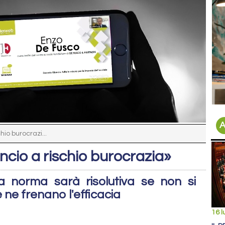
A
hio burocrazi...
ncio a rischio burocrazia»
 norma sarà risolutiva se non si
e ne frenano l'efficacia
16 l