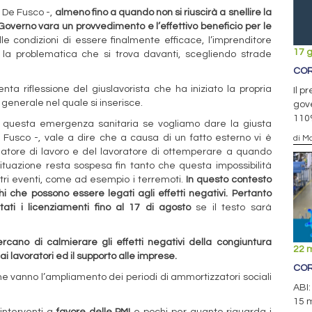
 De Fusco -,
almeno fino a quando non si riuscirà a snellire la
l Governo vara un provvedimento e l’effettivo beneficio per le
le condizioni di essere finalmente efficace, l’imprenditore
17 
 la problematica che si trova davanti, scegliendo strade
COR
nta riflessione del giuslavorista che ha iniziato la propria
Il p
generale nel quale si inserisce.
gove
110
di questa emergenza sanitaria se vogliamo dare la giusta
 Fusco -, vale a dire che a causa di un fatto esterno vi è
di Ma
 datore di lavoro e del lavoratore di ottemperare a quando
ituazione resta sospesa fin tanto che questa impossibilità
ltri eventi, come ad esempio i terremoti.
In questo contesto
chi che possono essere legati agli effetti negativi. Pertanto
ti i licenziamenti fino al 17 di agosto
se il testo sarà
rcano di calmierare gli effetti negativi della congiuntura
22 
ai lavoratori ed il supporto alle imprese.
COR
one vanno l’ampliamento dei periodi di ammortizzatori sociali
ABI:
15 m
 interventi a
favore delle PMI
e pochi per quanto riguarda i