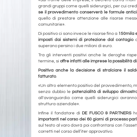
grandi gruppi come quelli siderurgici, per cui cr
se il provvedimento conserverà le formule antic
quello di prestare attenzione alle risorse mess
comunitarie».
Di positivo ci sono invece le risorse fino a
150mila e
imposti dai sistemi di protezione dal contagio
c
superano persino i due milioni di euro.
Tra gli interventi positivi anche le deroghe ris
termine, si
offre infatti alle imprese la possibilità 
Positiva anche la decisione di stralciare il sald
fatturato
.
«Un altro elemento positivo del provvedimento, m
senza dubbio le
potenzialità di sviluppo dimostr
all'avanguardia come quelli siderurgici avranno 
struttura aziendale».
Infine il fondatore di
DE FUSCO & PARTNERS
ha
importanti nel corso dei 60 giorni di processo p
sul testo al varo dovrà poi confrontarsi con l’asse
corretti nel corso dell’iter approvativo.