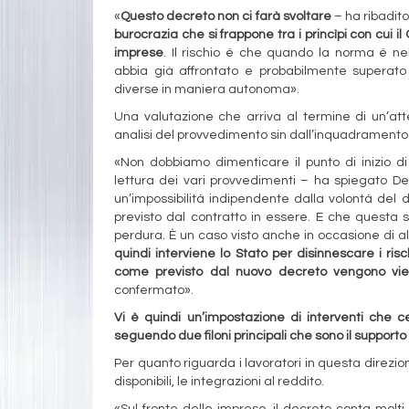
«
Questo decreto non ci farà svoltare
– ha ribadito
burocrazia che si frappone tra i princìpi con cui i
imprese
. Il rischio è che quando la norma è nel
abbia già affrontato e probabilmente superato
diverse in maniera autonoma».
Una valutazione che arriva al termine di un’atte
analisi del provvedimento sin dall’inquadramento 
«Non dobbiamo dimenticare il punto di inizio 
lettura dei vari provvedimenti – ha spiegato De
un’impossibilità indipendente dalla volontà del
previsto dal contratto in essere. E che questa s
perdura. È un caso visto anche in occasione di a
quindi interviene lo Stato per disinnescare i ris
come previsto dal nuovo decreto vengono vieta
confermato».
Vi è quindi un’impostazione di interventi che ce
seguendo due filoni principali che sono il supporto 
Per quanto riguarda i lavoratori in questa direzi
disponibili, le integrazioni al reddito.
«Sul fronte delle imprese, il decreto conta molti