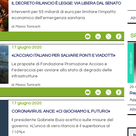
IL DECRETO RILANCIO È LEGGE: VIA LIBERA DAL SENATO
Interventi per 55 miliardi di euro per limitare l'impatto
economico dell'emergenza sanitaria
Alt
di Marco Torricelli
S
17 giugno 2020
«L’ACCIAIO ITALIANO PER SALVARE PONTI E VIADOTTI»
Le proposte di Fondazione Promozione Acciaio e
Federacciai per ovviare allo stato di degrado delle
infrastrutture
di Marco Torricelli
29 
r
Agg
17 giugno 2020
Alt
CORONAVIRUS. ANCE: «CI GIOCHIAMO IL FUTURO»
Il presidente Gabriele Buia scettico sulle misure del
governo: «L’unica di vero rilancio è il superbonus al
110%»
M