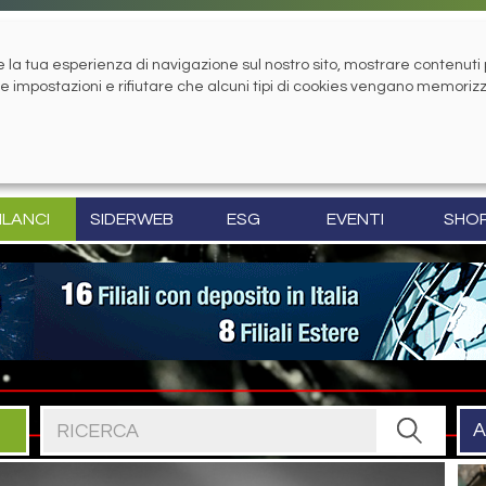
la tua esperienza di navigazione sul nostro sito, mostrare contenuti pe
tue impostazioni e rifiutare che alcuni tipi di cookies vengano memoriz
ILANCI
SIDERWEB
ESG
EVENTI
SHO
Cerca nel sito
A