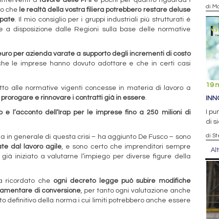
di Ma
edo che
le realtà della vostra filiera potrebbero restare deluse
ipate
. Il mio consiglio per i gruppi industriali più strutturati è
e a disposizione dalle Regioni sulla base delle normative
uro per azienda varate a supporto degli incrementi di costo
he le imprese hanno dovuto adottare e che in certi casi
19 
petto alle normative vigenti concesse in materia di lavoro a
di prorogare e rinnovare i contratti già in essere
.
INN
I pu
o e l’acconto dell’Irap per le imprese fino a 250 milioni di
di s
di St
a in generale di questa crisi – ha aggiunto De Fusco – sono
ate dal lavoro agile
, e sono certo che imprenditori sempre
Al
già iniziato a valutarne l’impiego per diverse figure della
 ricordato che
ogni decreto legge può subire modifiche
arlamentare di conversione
, per tanto ogni valutazione anche
tto definitivo della norma i cui limiti potrebbero anche essere