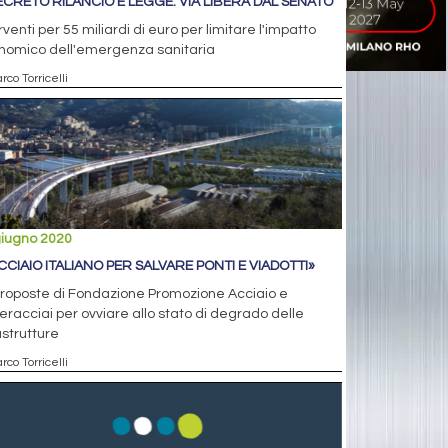
DECRETO RILANCIO È LEGGE: VIA LIBERA DAL SENATO
rventi per 55 miliardi di euro per limitare l'impatto
nomico dell'emergenza sanitaria
rco Torricelli
giugno 2020
ACCIAIO ITALIANO PER SALVARE PONTI E VIADOTTI»
proposte di Fondazione Promozione Acciaio e
racciai per ovviare allo stato di degrado delle
astrutture
rco Torricelli