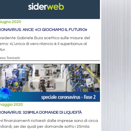
giugno 2020
ONAVIRUS. ANCE: «CI GIOCHIAMO IL FUTURO»
residente Gabriele Buia scettico sulle misure del
rno: «L’unica di vero rilancio è il superbonus al
%»
rco Torricelli
maggio 2020
ONAVIRUS: 329MILA DOMANDE DI LIQUIDITÀ
 «I finanziamenti richiesti dalle imprese sono di circa
iliardi, sei dei quali per domande sotto i 25mila