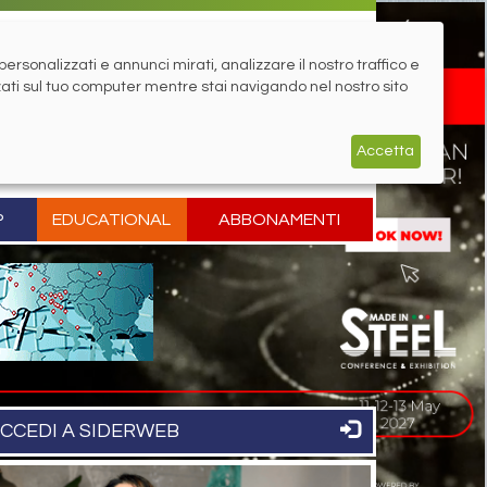
rsonalizzati e annunci mirati, analizzare il nostro traffico e
zati sul tuo computer mentre stai navigando nel nostro sito
Accetta
P
EDUCATIONAL
ABBONAMENTI
CCEDI A SIDERWEB