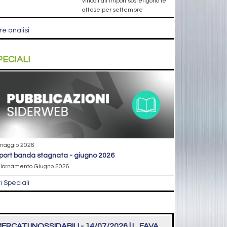
vincoli all’import sostengono le
attese per settembre
re analisi
PECIALI
maggio 2026
eport banda stagnata - giugno 2026
iornamento Giugno 2026
ri Speciali
ERCATI INOSSIDABILI - 14/07/2026 | L. FAVA