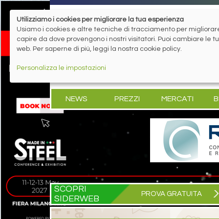
Utilizziamo i cookies per migliorare la tua esperienza
Usiamo i cookies e altre tecniche di tracciamento per migliorare 
capire da dove provengono i nostri visitatori. Puoi cambiare le 
web. Per saperne di più, leggi la nostra cookie policy.
Personalizza le impostazioni
NEWS
PREZZI
MERCATI
B
SCOPRI
PROVA GRATUITA
SIDERWEB