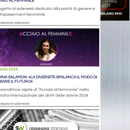
IAIO AL FEMMINILE
rogetto di siderweb dedicato alla parità di genere e
'empowerment femminile
edazione siderweb
arzo 2024
INA SALAMON: «LA DIVERSITÀ SPALANCA IL MODO DI
SARE IL FUTURO»
prenditrice ospite di “Acciaio al femminile” nella
nata internazionale dei diritti delle donne 2024
edazione siderweb