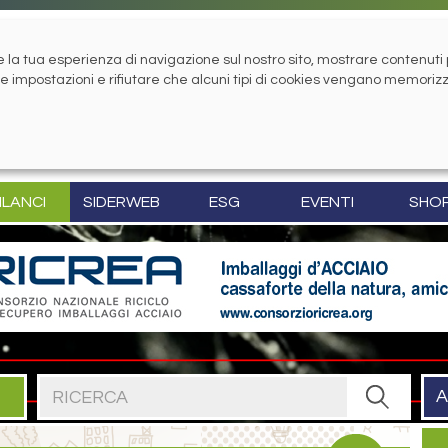
la tua esperienza di navigazione sul nostro sito, mostrare contenuti pe
tue impostazioni e rifiutare che alcuni tipi di cookies vengano memoriz
ILANCI
SIDERWEB
ESG
EVENTI
SHO
Cerca nel sito
A