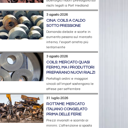
siderurgici ridotti prevalgono sui
rischi legati a Port Hedland
3 agosto 2026
CINA: COILS A CALDO
SOTTO PRESSIONE
Domanda debole e scorte in
aumento pesano sul mercato
interno; l’export arretra più
lentamente
3 agosto 2026
COILS: MERCATO QUASI
FERMO, MA I PRODUTTORI
PREPARANO NUOVI RIALZI
Portafogli ordini e maggiori
vincoli all’import sostengono le
attese per settembre
31 luglio 2026
ROTTAME: MERCATO
ITALIANO CONGELATO
PRIMA DELLE FERIE
Prezzi invariati e scambi ai
minimi. L’attenzione si sposta