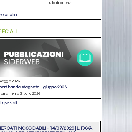
sulla ripartenza
re analisi
PECIALI
maggio 2026
eport banda stagnata - giugno 2026
iornamento Giugno 2026
ri Speciali
ERCATI INOSSIDABILI - 14/07/2026 | L. FAVA