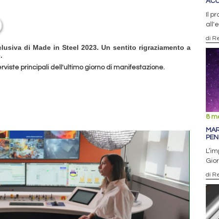
ACC
Il p
all
di R
lusiva di Made in Steel 2023. Un sentito rigraziamento a
.
terviste principali dell'ultimo giorno di manifestazione.
8 m
MAR
PEN
L’im
Gior
di R