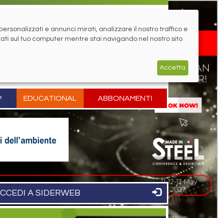
rsonalizzati e annunci mirati, analizzare il nostro traffico e
zati sul tuo computer mentre stai navigando nel nostro sito
Accetta
P
EDUCATIONAL
ABBONAMENTI
CCEDI A SIDERWEB