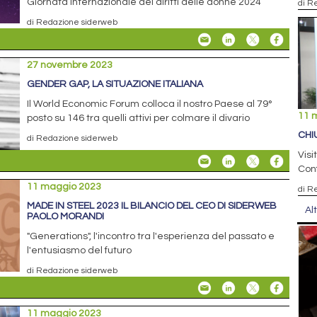
Giornata internazionale dei diritti delle donne 2024
di R
di Redazione siderweb
27 novembre 2023
GENDER GAP, LA SITUAZIONE ITALIANA
Il World Economic Forum colloca il nostro Paese al 79°
11 
posto su 146 tra quelli attivi per colmare il divario
CHI
di Redazione siderweb
Visi
Conf
11 maggio 2023
di R
MADE IN STEEL 2023 IL BILANCIO DEL CEO DI SIDERWEB
Al
PAOLO MORANDI
"Generations", l'incontro tra l'esperienza del passato e
l'entusiasmo del futuro
di Redazione siderweb
11 maggio 2023