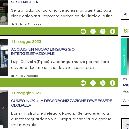
SOSTENIBILITÀ
Sergio Tudanca (automotive sales manager): già oggi
Alt
viene calcolata l'impronta carbonica dall'inizio alla fine
di Stefano Gennari
S
11 maggio 2023
ACCIAIO, UN NUOVO LINGUAGGIO
INTERGENERAZIONALE
Luigi Cuzzolin (Pipex): «Una lingua nuova per mettere
assieme due mondi che devono coesistere»
di Paola Gregorio
29 
r
Agg
11 maggio 2023
Alt
CUNEO INOX: «LA DECARBONIZZAZIONE DEVE ESSERE
GLOBALE»
L'amministratore delegato Pavan: «Se lavoreremo a
questo traguardo solo in Europa, crescerà la disparità
M
tra i mercati»