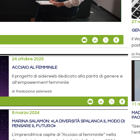
27 
GEN
Il W
post
di R
24 ottobre 2025
ACCIAIO AL FEMMINILE
Il progetto di siderweb dedicato alla parità di genere e
all'empowerment femminile
di Redazione siderweb
11 
8 marzo 2024
MAD
PAO
MARINA SALAMON: «LA DIVERSITÀ SPALANCA IL MODO DI
PENSARE IL FUTURO»
"Gen
l'en
L’imprenditrice ospite di “Acciaio al femminile” nella