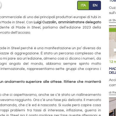
TUB
ITA
EN
Cuzz
sull
merciale di uno dei principali produttori europei di tubi in
di S
a Made in Steel. Con
Luigi Cuzzolin, amministratore delegato
idente di Made in Steel, parliamo dell’edizione 2023 della
rcato dell’acciaio.
de in Steel perché è una manifestazione un po’ diversa da
 piazze di aggregazione. È stato un percorso complesso che
o mi pare sia un’edizione, almeno così ci dicono i numeri, da
12 
 ogni angolo del mondo, abbiamo sempre spinto molto
MAD
a internazionale, rappresentiamo sette gruppi che coprono i
DEL
Acci
 un andamento superiore alle attese. Ritiene che manterrà
comp
di R
llo che ci aspettavamo, anche se c’è stato un riallineamento
e avevamo raggiunto. Ora c’è una fase più delicata. Il mercato
la domanda, che c’è ed è nascosta. Si vuole però capire cosa
ppi problemi tra tassi di interesse, inflazione, guerra in
e in Steel sia il posto migliore per fare queste riflessioni e