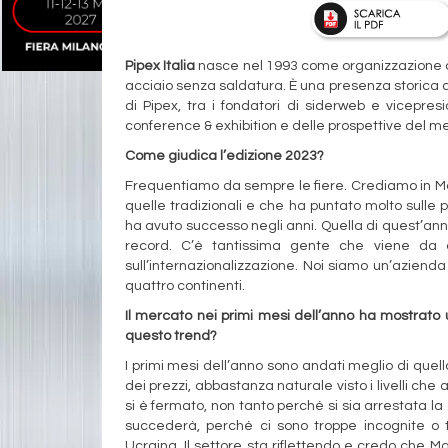
Pipex Italia
nasce nel 1993 come organizzazione com
acciaio senza saldatura. È una presenza storica 
di Pipex, tra i fondatori di siderweb e vicepres
conference & exhibition e delle prospettive del me
Come giudica l’edizione 2023?
Frequentiamo da sempre le fiere. Crediamo in Ma
quelle tradizionali e che ha puntato molto sulle
ha avuto successo negli anni. Quella di quest’ann
record. C’è tantissima gente che viene da
sull’internazionalizzazione. Noi siamo un’aziend
quattro continenti.
Il mercato nei primi mesi dell’anno ha mostrato
questo trend?
I primi mesi dell’anno sono andati meglio di que
dei prezzi, abbastanza naturale visto i livelli ch
si è fermato, non tanto perché si sia arrestata 
succederà, perché ci sono troppe incognite o tro
Ucraina. Il settore sta riflettendo e credo che Mad