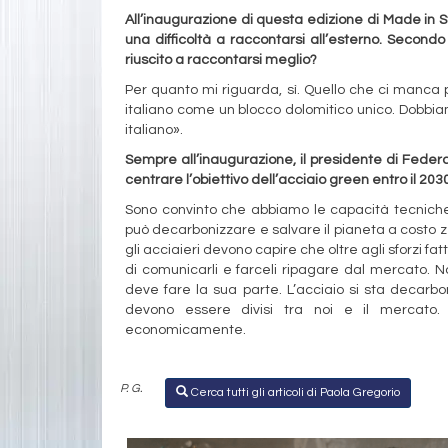
All’inaugurazione di questa edizione di Made in 
una difficoltà a raccontarsi all’esterno. Secondo
riuscito a raccontarsi meglio?
Per quanto mi riguarda, sì. Quello che ci manca p
italiano come un blocco dolomitico unico. Dobbia
italiano».
Sempre all’inaugurazione, il presidente di Federa
centrare l’obiettivo dell’acciaio green entro il 20
Sono convinto che abbiamo le capacità tecniche
può decarbonizzare e salvare il pianeta a costo ze
gli acciaieri devono capire che oltre agli sforzi f
di comunicarli e farceli ripagare dal mercato. N
deve fare la sua parte. L’acciaio si sta decarbo
devono essere divisi tra noi e il mercato.
economicamente.
P. G.
Cerca tutti gli articoli di Paola Gregorio