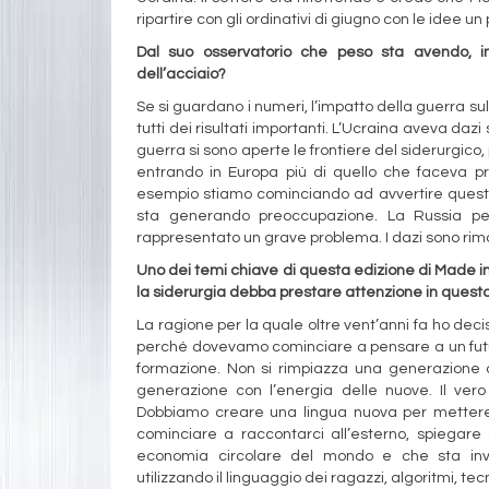
ripartire con gli ordinativi di giugno con le idee un 
Dal suo osservatorio che peso sta avendo, in
dell’acciaio?
Se si guardano i numeri, l’impatto della guerra su
tutti dei risultati importanti. L’Ucraina aveva dazi
guerra si sono aperte le frontiere del siderurgico,
entrando in Europa più di quello che faceva p
esempio stiamo cominciando ad avvertire questa
sta generando preoccupazione. La Russia pe
rappresentato un grave problema. I dazi sono rima
Uno dei temi chiave di questa edizione di Made in
la siderurgia debba prestare attenzione in quest
La ragione per la quale oltre vent’anni fa ho de
perché dovevamo cominciare a pensare a un futuro
formazione. Non si rimpiazza una generazione c
generazione con l’energia delle nuove. Il ver
Dobbiamo creare una lingua nuova per metter
cominciare a raccontarci all’esterno, spiegare c
economia circolare del mondo e che sta inv
utilizzando il linguaggio dei ragazzi, algoritmi, tecn