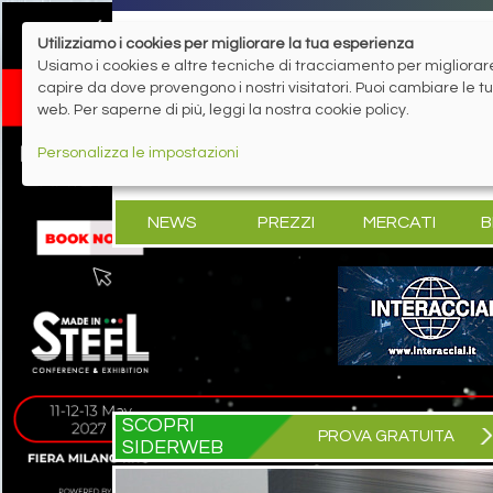
Utilizziamo i cookies per migliorare la tua esperienza
Usiamo i cookies e altre tecniche di tracciamento per migliorare 
capire da dove provengono i nostri visitatori. Puoi cambiare le 
web. Per saperne di più, leggi la nostra cookie policy.
Personalizza le impostazioni
NEWS
PREZZI
MERCATI
B
SCOPRI
PROVA GRATUITA
SIDERWEB