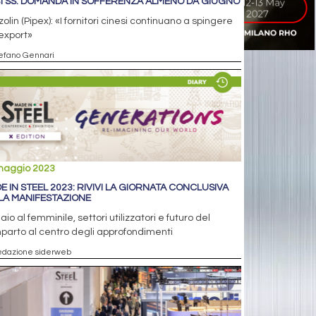
I SS: DOMANDA IN SOFFERENZA ALMENO DA GIUGNO
olin (Pipex): «I fornitori cinesi continuano a spingere
'export»
tefano Gennari
maggio 2023
E IN STEEL 2023: RIVIVI LA GIORNATA CONCLUSIVA
LA MANIFESTAZIONE
aio al femminile, settori utilizzatori e futuro del
arto al centro degli approfondimenti
edazione siderweb