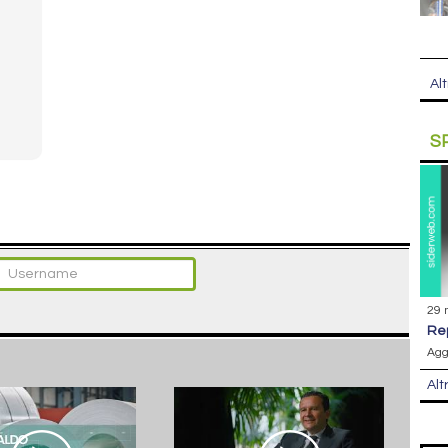
Alt
S
29 
r
Agg
Alt