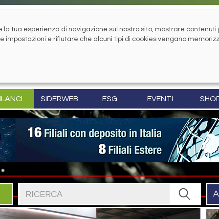
la tua esperienza di navigazione sul nostro sito, mostrare contenuti pe
tue impostazioni e rifiutare che alcuni tipi di cookies vengano memoriz
ILANCI
SIDERWEB
ESG
EVENTI
SHO
Cerca nel sito
A