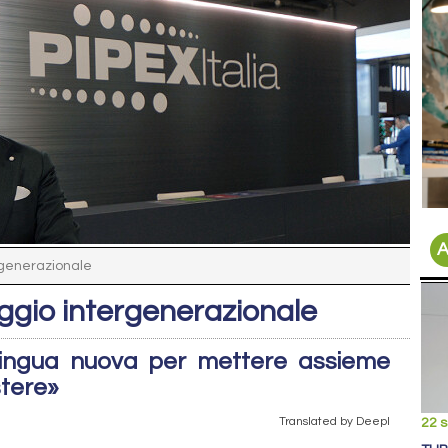
A
rgenerazionale
aggio intergenerazionale
a lingua nuova per mettere assieme
tere»
Translated by Deepl
22 