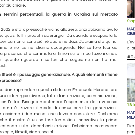
po’ più chiare.
 termini percentuali, la guerra in Ucraina sul mercato
9 ap
MAD
l 2022 è stato pressoché vicino allo zero, anzi abbiamo avuto
OBI
 su quasi tutti i prodotti siderurgici. Da quando è scoppiata la
 per cui non ci sono più né quote né dazi. L’Ucraina sta quindi
L’ev
rima e noi ce ne stiamo accorgendo. Nel settore tubi ad
alla
 presenza che sommata ai timori sulle importazioni cinesi
di R
r quanto riguarda i settori che seguiamo non ha mai
sti.
 Steel è il passaggio generazionale. A quali elementi ritiene
o processo?
ciso di intraprendere questa sfida con Emanuele Morandi era
 siderurgico diverso, fatto di interazione, comunicazione,
on l’altra. Bisogna mantenere l’esperienza della vecchia
18 f
o tema è trovare il modo di comunicare tra generazioni.
MAD
e assieme i due mondi che devono coesistere. Dobbiamo
MIL
he il nostro è un settore fantastico, innovativo, la prima
estendo sulla decarbonizzazione. Dobbiamo comuncare
Fier
ologie, filmati, video, social.
pen