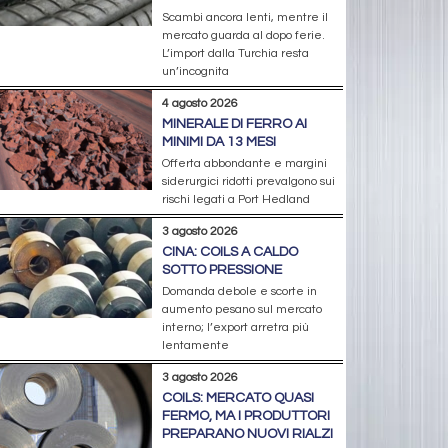
Scambi ancora lenti, mentre il
mercato guarda al dopo ferie.
L’import dalla Turchia resta
un’incognita
4 agosto 2026
MINERALE DI FERRO AI
MINIMI DA 13 MESI
Offerta abbondante e margini
siderurgici ridotti prevalgono sui
rischi legati a Port Hedland
3 agosto 2026
CINA: COILS A CALDO
SOTTO PRESSIONE
Domanda debole e scorte in
aumento pesano sul mercato
interno; l’export arretra più
lentamente
3 agosto 2026
COILS: MERCATO QUASI
FERMO, MA I PRODUTTORI
PREPARANO NUOVI RIALZI