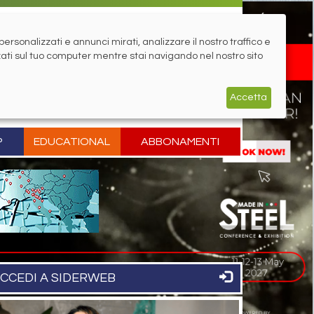
rsonalizzati e annunci mirati, analizzare il nostro traffico e
zati sul tuo computer mentre stai navigando nel nostro sito
Accetta
P
EDUCATIONAL
ABBONAMENTI
CCEDI A SIDERWEB