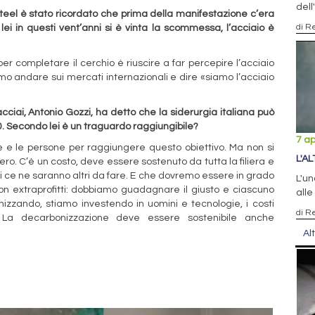
dell
Steel è stato ricordato che prima della manifestazione c’era
di R
 lei in questi vent’anni si è vinta la scommessa, l’acciaio è
er completare il cerchio è riuscire a far percepire l’acciaio
mo andare sui mercati internazionali e dire «siamo l’acciaio
cciai, Antonio Gozzi, ha detto che la siderurgia italiana può
30. Secondo lei è un traguardo raggiungibile?
7 ap
 e le persone per raggiungere questo obiettivo. Ma non si
L'A
ro. C’è un costo, deve essere sostenuto da tutta la filiera e
atti ce ne saranno altri da fare. E che dovremo essere in grado
L'u
on extraprofitti: dobbiamo guadagnare il giusto e ciascuno
alle
nizzando, stiamo investendo in uomini e tecnologie, i costi
di R
 La decarbonizzazione deve essere sostenibile anche
Al