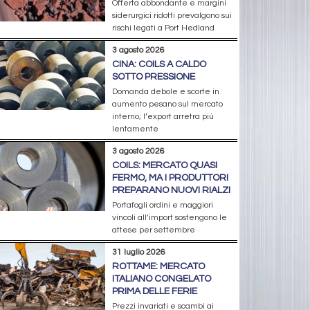
Offerta abbondante e margini
siderurgici ridotti prevalgono sui
rischi legati a Port Hedland
3 agosto 2026
CINA: COILS A CALDO
SOTTO PRESSIONE
Domanda debole e scorte in
aumento pesano sul mercato
interno; l’export arretra più
lentamente
3 agosto 2026
COILS: MERCATO QUASI
FERMO, MA I PRODUTTORI
PREPARANO NUOVI RIALZI
Portafogli ordini e maggiori
vincoli all’import sostengono le
attese per settembre
31 luglio 2026
ROTTAME: MERCATO
ITALIANO CONGELATO
PRIMA DELLE FERIE
Prezzi invariati e scambi ai