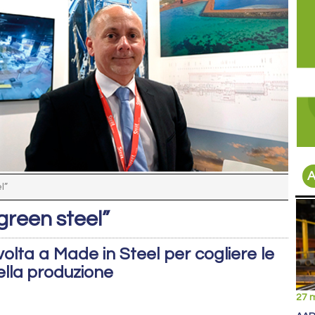
A
l”
reen steel”
volta a Made in Steel per cogliere le
ella produzione
27 