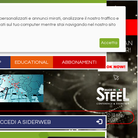
rsonalizzati e annunci mirati, analizzare il nostro traffico e
zati sul tuo computer mentre stai navigando nel nostro sito
Accetta
P
EDUCATIONAL
ABBONAMENTI
CCEDI A SIDERWEB