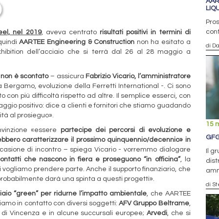
AAR
LIQ
Pros
cont
el, nel 2019
, aveva centrato
risultati positivi in termini di
 quindi
AARTEE Engineering & Construction
non ha esitato a
di D
ibition dell’acciaio che si terrà dal 26 al 28 maggio a
i non è scontato
– assicura
Fabrizio Vicario, l’amministratore
 Bergamo, evoluzione della Ferretti International -. Ci sono
n più difficoltà rispetto ad altre. Il semplice esserci, con
ggio positivo: dice a clienti e fornitori che stiamo guadando
tà al prosieguo».
15 
onvinzione «essere
partecipe dei percorsi di evoluzione e
GFG
bbero caratterizzare il prossimo quinquennio/decennio» in
ccasione di incontro – spiega Vicario - vorremmo dialogare
Il g
ontatti che nascono in fiera e proseguono “in officina”
, la
dist
i vogliamo prendere parte. Anche il supporto finanziario, che
amm
 probabilmente darà una spinta a questi progetti».
di S
ciaio “green” per ridurne l’impatto ambientale
, che AARTEE
Siamo in contatto con diversi soggetti:
AFV Gruppo Beltrame
,
lo di Vincenza e in alcune succursali europee;
Arvedi
, che si