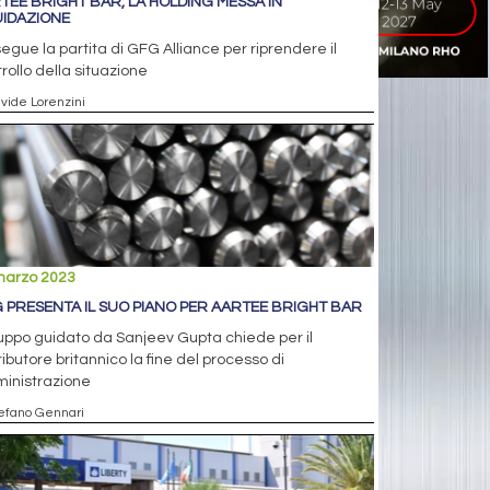
TEE BRIGHT BAR, LA HOLDING MESSA IN
UIDAZIONE
egue la partita di GFG Alliance per riprendere il
rollo della situazione
avide Lorenzini
marzo 2023
 PRESENTA IL SUO PIANO PER AARTEE BRIGHT BAR
ruppo guidato da Sanjeev Gupta chiede per il
ributore britannico la fine del processo di
inistrazione
tefano Gennari