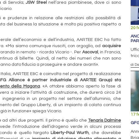
a di Servola;
JSW Steel
nell’area piombinese, dove ci sono
icario.
 e prudenze in relazione alle restrizioni alla possibilità di
a del business la situazione è molto più positiva rispetto a
20 f
ANC
rale dell’economia e dell’industria, AARTEE E&C ha fatto
PAR
ra. «Ma siamo comunque riusciti, con orgoglio, ad
acquisire
Uffi
avorando in remoto - ricorda Vicario -. Per
Ascoval
, in Francia,
tric
inua di billette. Quindi, al netto dei numeri che non sono
i hanno dato fiducia a proseguire e andare avanti».
di D
In Italia, AARTEE E&C è coinvolta nel progetto di realizzazione
GFG Alliance è partner industriale di AARTEE Group) sta
mento della Magona
. «A ottobre abbiamo aperto la fase di
ra a iniziare l’attività di costruzione, che durerà circa 24
di ingegneria in un progetto nel settore dell’alluminio, che
imento del Gruppo Liberty, di un impianto di colata continua
 già in funzione» spiega Vicario.
17 f
ad altri due progetti. Il primo è quello che
Tenaris Dalmine
GFG
vede l’introduzione dell’idrogeno verde in alcuni processi
Annu
secondo è quello targato
Liberty-Paul Wurth
, che dovrebbe
Brig
 (Francia) di un
impianto di riduzione diretta alimentato a