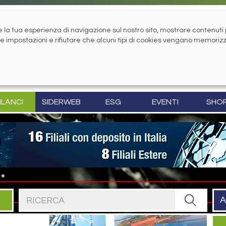
la tua esperienza di navigazione sul nostro sito, mostrare contenuti pe
tue impostazioni e rifiutare che alcuni tipi di cookies vengano memoriz
ILANCI
SIDERWEB
ESG
EVENTI
SHO
Cerca nel sito
A