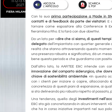
Con la sua
prima partecipazione a Made in Ste
contatti e di feedback da parte dei visitatori
. E
tornare come espositore alla Conference & Exh
fieramilano Rho. E lo farà con due obiettivi.
Da un lato per «
dire che ci siamo, di questi temp
delegato
dell’impiantista con quartier generale a
realtà che stanno attraversando questo momento co
una presenza robusta e significativa, dà un messa
bene questo periodo e che guardiamo con positivi
Dall’altro lato, la AARTEE E&C intende con c
innovazione del comparto siderurgico, che dovre
chiave di sostenibilità ambientale
. «In questa o
con i clienti per iniziare a capire, allacciando
c
concretezza di questi piani di espansione, ai qual
si sta delineando più robusto rispetto al passato,
Una tendenza, quella degli
investimenti nell’ac
E&C sta già concretizzando in alcuni interventi: «
che ha in corso iniziative importanti nel suo po