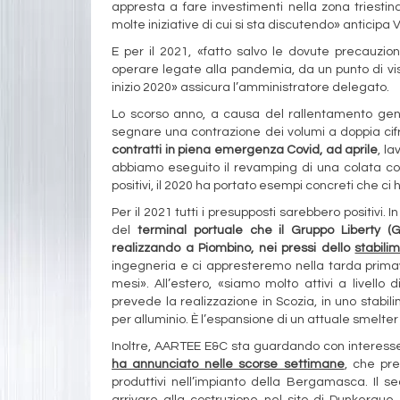
appresta a fare investimenti nella zona triestin
molte iniziative di cui si sta discutendo» anticipa V
E per il 2021, «fatto salvo le dovute precauzioni
operare legate alla pandemia, da un punto di vist
inizio 2020» assicura l’amministratore delegato.
Lo scorso anno, a causa del rallentamento gene
segnare una contrazione dei volumi a doppia cif
contratti in piena emergenza Covid, ad aprile
, l
abbiamo eseguito il revamping di una colata cont
positivi, il 2020 ha portato esempi concreti che c
Per il 2021 tutti i presupposti sarebbero positivi. 
del
terminal portuale che il Gruppo Liberty (
realizzando a Piombino, nei pressi dello
stabili
ingegneria e ci appresteremo nella tarda primave
mesi». All’estero, «siamo molto attivi a livello 
prevede la realizzazione in Scozia, in uno stabil
per alluminio. È l’espansione di un attuale smelter
Inoltre, AARTEE E&C sta guardando con interesse 
ha annunciato nelle scorse settimane
, che pre
produttivi nell’impianto della Bergamasca. Il 
arrivare alla costruzione nel sito di Dunkerque