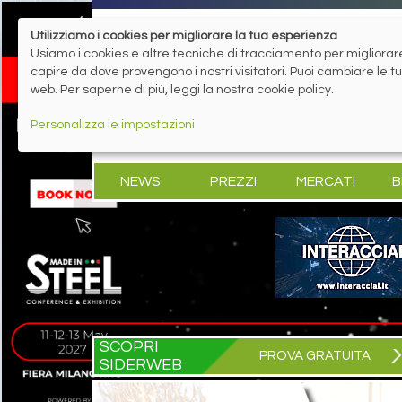
Utilizziamo i cookies per migliorare la tua esperienza
Usiamo i cookies e altre tecniche di tracciamento per migliorare 
capire da dove provengono i nostri visitatori. Puoi cambiare le 
web. Per saperne di più, leggi la nostra cookie policy.
Personalizza le impostazioni
NEWS
PREZZI
MERCATI
B
SCOPRI
PROVA GRATUITA
SIDERWEB