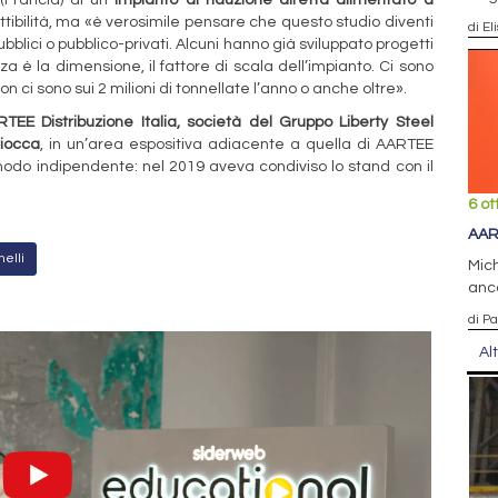
fattibilità, ma «è verosimile pensare che questo studio diventi
di El
bblici o pubblico-privati. Alcuni hanno già sviluppato progetti
nza è la dimensione, il fattore di scala dell’impianto. Ci sono
 non ci sono sui 2 milioni di tonnellate l’anno o anche oltre».
TEE Distribuzione Italia, società del Gruppo Liberty Steel
Ciocca
, in un’area espositiva adiacente a quella di AARTEE
modo indipendente: nel 2019 aveva condiviso lo stand con il
6 ot
AAR
melli
Mich
anc
di P
Al