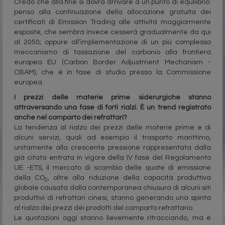
Credo che alla fine si dovrà arrivare a un punto di equilibrio:
penso alla continuazione della allocazione gratuita dei
certificati di Emission Trading alle attività maggiormente
esposte, che sembra invece cesserà gradualmente da qui
al 2050; oppure all’implementazione di un più complesso
meccanismo di tassazione del carbonio alla frontiera
europea EU (Carbon Border Adjustment Mechanism -
CBAM), che è in fase di studio presso la Commissione
europea.
I prezzi delle materie prime siderurgiche stanno
attraversando una fase di forti rialzi. È un trend registrato
anche nel comparto dei refrattari?
La tendenza al rialzo dei prezzi delle materie prime e di
alcuni servizi, quali ad esempio il trasporto marittimo,
unitamente alla crescente pressione rappresentata dalla
già citata entrata in vigore della IV fase del Regolamento
UE -ETS, il mercato di scambio delle quote di emissione
della CO
, oltre alla riduzione della capacità produttiva
2
globale causata dalla contemporanea chiusura di alcuni siti
produttivi di refrattari cinesi, stanno generando una spinta
al rialzo dei prezzi dei prodotti del comparto refrattario.
Le quotazioni oggi stanno lievemente ritracciando, ma è