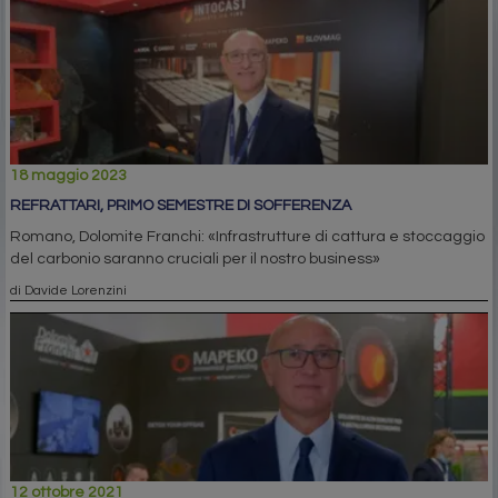
18 maggio 2023
REFRATTARI, PRIMO SEMESTRE DI SOFFERENZA
Romano, Dolomite Franchi: «Infrastrutture di cattura e stoccaggio
del carbonio saranno cruciali per il nostro business»
di Davide Lorenzini
12 ottobre 2021