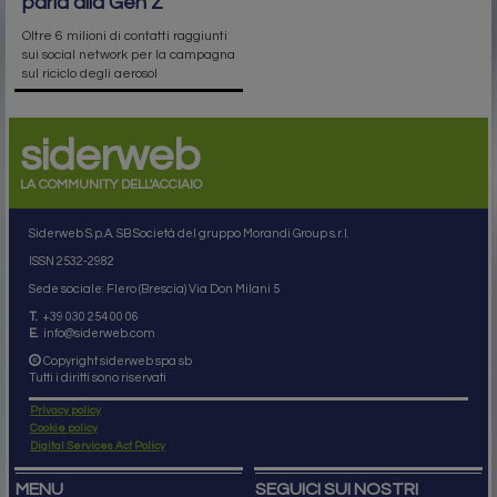
parla alla Gen Z
Oltre 6 milioni di contatti raggiunti
sui social network per la campagna
sul riciclo degli aerosol
siderweb
LA COMMUNITY DELL'ACCIAIO
Siderweb S.p.A. SB Società del gruppo Morandi Group s.r.l.
ISSN 2532
-2982
Sede sociale: Flero (Brescia) Via Don Milani 5
T.
+39 030 254 00 06
E.
info@siderweb.com
Copyright siderweb spa sb
Tutti i diritti sono riservati
Privacy policy
Cookie policy
Digital Services Act Policy
MENU
SEGUICI SUI NOSTRI