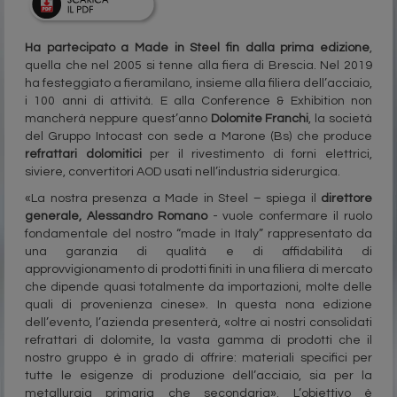
Ha partecipato a Made in Steel fin dalla prima edizione
,
quella che nel 2005 si tenne alla fiera di Brescia. Nel 2019
ha festeggiato a fieramilano, insieme alla filiera dell’acciaio,
i 100 anni di attività. E alla Conference & Exhibition non
mancherà neppure quest’anno
Dolomite Franchi
, la società
del Gruppo Intocast con sede a Marone (Bs) che produce
refrattari dolomitici
per il rivestimento di forni elettrici,
siviere, convertitori AOD usati nell’industria siderurgica.
«La nostra presenza a Made in Steel – spiega il
direttore
generale, Alessandro Romano
- vuole confermare il ruolo
fondamentale del nostro “made in Italy” rappresentato da
una garanzia di qualità e di affidabilità di
approvvigionamento di prodotti finiti in una filiera di mercato
che dipende quasi totalmente da importazioni, molte delle
quali di provenienza cinese». In questa nona edizione
dell’evento, l’azienda presenterà, «oltre ai nostri consolidati
refrattari di dolomite, la vasta gamma di prodotti che il
nostro gruppo è in grado di offrire: materiali specifici per
tutte le esigenze di produzione dell’acciaio, sia per la
metallurgia primaria che secondaria». L’obiettivo è