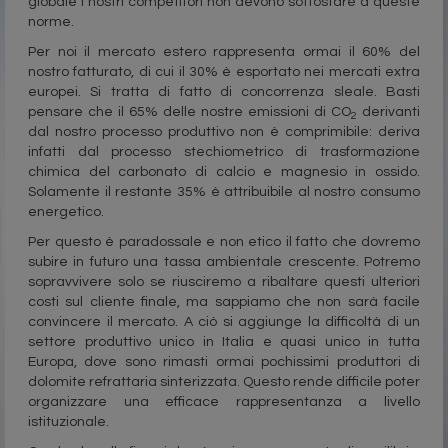
globale i nostri competitori non devono sottostare a queste
norme.
Per noi il mercato estero rappresenta ormai il 60% del
nostro fatturato, di cui il 30% è esportato nei mercati extra
europei. Si tratta di fatto di concorrenza sleale. Basti
pensare che il 65% delle nostre emissioni di CO
derivanti
2
dal nostro processo produttivo non è comprimibile: deriva
infatti dal processo stechiometrico di trasformazione
chimica del carbonato di calcio e magnesio in ossido.
Solamente il restante 35% è attribuibile al nostro consumo
energetico.
Per questo è paradossale e non etico il fatto che dovremo
subire in futuro una tassa ambientale crescente. Potremo
sopravvivere solo se riusciremo a ribaltare questi ulteriori
costi sul cliente finale, ma sappiamo che non sarà facile
convincere il mercato. A ciò si aggiunge la difficoltà di un
settore produttivo unico in Italia e quasi unico in tutta
Europa, dove sono rimasti ormai pochissimi produttori di
dolomite refrattaria sinterizzata. Questo rende difficile poter
organizzare una efficace rappresentanza a livello
istituzionale.