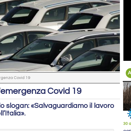
A
ergenza Covid 19
 l'emergenza Covid 19
llo slogan: «Salvaguardiamo il lavoro
’Italia».
30 a