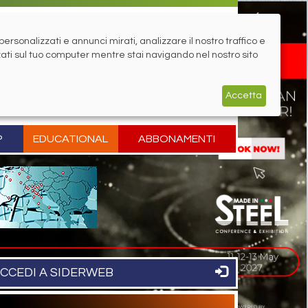
rsonalizzati e annunci mirati, analizzare il nostro traffico e
zati sul tuo computer mentre stai navigando nel nostro sito
Accetta
P
EDUCATIONAL
ABBONAMENTI
CCEDI A SIDERWEB