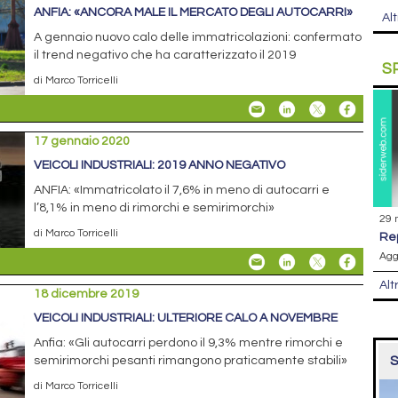
ANFIA: «ANCORA MALE IL MERCATO DEGLI AUTOCARRI»
Alt
A gennaio nuovo calo delle immatricolazioni: confermato
il trend negativo che ha caratterizzato il 2019
S
di Marco Torricelli
17 gennaio 2020
VEICOLI INDUSTRIALI: 2019 ANNO NEGATIVO
ANFIA: «Immatricolato il 7,6% in meno di autocarri e
l’8,1% in meno di rimorchi e semirimorchi»
29 
di Marco Torricelli
r
Agg
Alt
18 dicembre 2019
VEICOLI INDUSTRIALI: ULTERIORE CALO A NOVEMBRE
Anfia: «Gli autocarri perdono il 9,3% mentre rimorchi e
S
semirimorchi pesanti rimangono praticamente stabili»
di Marco Torricelli