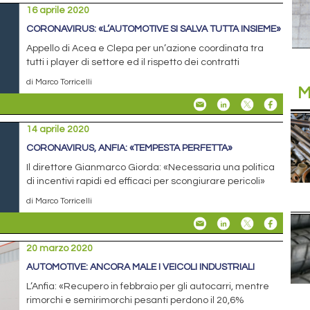
16 aprile 2020
CORONAVIRUS: «L’AUTOMOTIVE SI SALVA TUTTA INSIEME»
Appello di Acea e Clepa per un’azione coordinata tra
tutti i player di settore ed il rispetto dei contratti
di Marco Torricelli
M
14 aprile 2020
CORONAVIRUS, ANFIA: «TEMPESTA PERFETTA»
Il direttore Gianmarco Giorda: «Necessaria una politica
di incentivi rapidi ed efficaci per scongiurare pericoli»
di Marco Torricelli
20 marzo 2020
AUTOMOTIVE: ANCORA MALE I VEICOLI INDUSTRIALI
L’Anfia: «Recupero in febbraio per gli autocarri, mentre
rimorchi e semirimorchi pesanti perdono il 20,6%