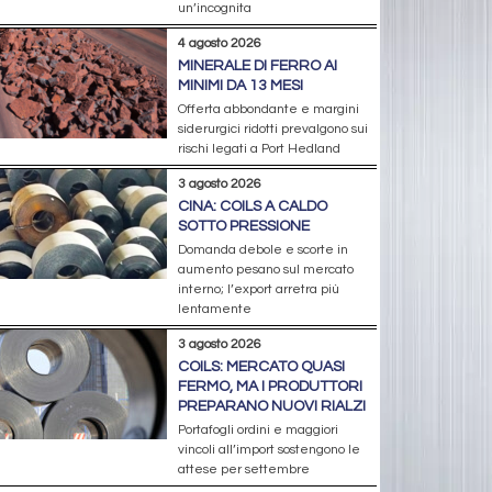
un’incognita
4 agosto 2026
MINERALE DI FERRO AI
MINIMI DA 13 MESI
Offerta abbondante e margini
siderurgici ridotti prevalgono sui
rischi legati a Port Hedland
3 agosto 2026
CINA: COILS A CALDO
SOTTO PRESSIONE
Domanda debole e scorte in
aumento pesano sul mercato
interno; l’export arretra più
lentamente
3 agosto 2026
COILS: MERCATO QUASI
FERMO, MA I PRODUTTORI
PREPARANO NUOVI RIALZI
Portafogli ordini e maggiori
vincoli all’import sostengono le
attese per settembre