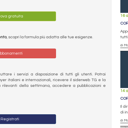
16 a
ova gratuita
COR
Appe
tutt
ento
, scopri la formula più adatta alle tue esigenze.
di Ma
bbonamenti
ttare i servizi a disposizione di tutti gli utenti. Potrai
ayer italiani e internazionali, ricevere il siderweb TG e la
 rilevanti della settimana, accedere a pubblicazioni e
14 a
COR
Il d
di i
Registrati
di Ma