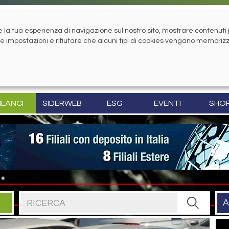
la tua esperienza di navigazione sul nostro sito, mostrare contenuti pe
tue impostazioni e rifiutare che alcuni tipi di cookies vengano memoriz
ILANCI
SIDERWEB
ESG
EVENTI
SHO
Cerca nel sito
A