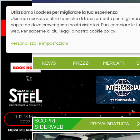
Utilizziamo i cookies per migliorare la tua esperienza
Usiamo i cookies e altre tecniche di tracciamento per migliorare 
capire da dove provengono i nostri visitatori. Puoi cambiare le 
web. Per saperne di più, leggi la nostra cookie policy.
Personalizza le impostazioni
NEWS
PREZZI
MERCATI
B
SCOPRI
PROVA GRATUITA
SIDERWEB