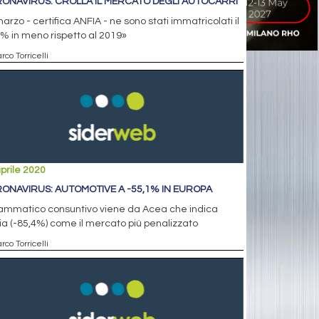
ONAVIRUS: CROLLA IL MERCATO DEGLI AUTOCARRI
arzo - certifica ANFIA - ne sono stati immatricolati il
% in meno rispetto al 2019»
rco Torricelli
prile 2020
ONAVIRUS: AUTOMOTIVE A -55,1% IN EUROPA
rammatico consuntivo viene da Acea che indica
alia (-85,4%) come il mercato più penalizzato
rco Torricelli