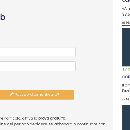
COR
«A m
33,5
eb
di Ma
17 a
COR
Il d
l’It
Password dimenticata?
di Ma
l’articolo, attiva la
prova gratuita
.
ermine del periodo decidere se abbonarti o continuare con i