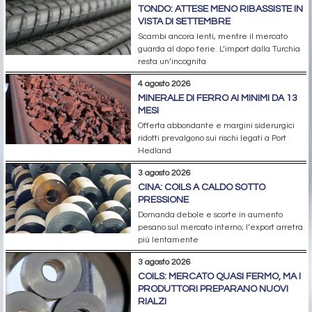
TONDO: ATTESE MENO RIBASSISTE IN
VISTA DI SETTEMBRE
Scambi ancora lenti, mentre il mercato
guarda al dopo ferie. L’import dalla Turchia
resta un’incognita
4 agosto 2026
MINERALE DI FERRO AI MINIMI DA 13
MESI
Offerta abbondante e margini siderurgici
ridotti prevalgono sui rischi legati a Port
Hedland
3 agosto 2026
CINA: COILS A CALDO SOTTO
PRESSIONE
Domanda debole e scorte in aumento
pesano sul mercato interno; l’export arretra
più lentamente
3 agosto 2026
COILS: MERCATO QUASI FERMO, MA I
PRODUTTORI PREPARANO NUOVI
RIALZI