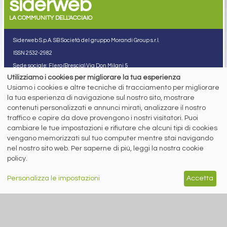
siderweb
LA COMMUNITY DELL'ACCIAIO
Siderweb S.p.A. SB Società del gruppo Morandi Group s.r.l.
ISSN 2532
-2982
Sede sociale: Flero (Brescia) Via Don Milani 5
Utilizziamo i cookies per migliorare la tua esperienza
T.
+39 030 254 00 06
E.
info@siderweb.com
Usiamo i cookies e altre tecniche di tracciamento per migliorare
la tua esperienza di navigazione sul nostro sito, mostrare
Copyright siderweb spa sb
Tutti i diritti sono riservati
contenuti personalizzati e annunci mirati, analizzare il nostro
traffico e capire da dove provengono i nostri visitatori. Puoi
Privacy policy
cambiare le tue impostazioni e rifiutare che alcuni tipi di cookies
Cookie policy
Digital Services Act Policy
vengano memorizzati sul tuo computer mentre stai navigando
nel nostro sito web. Per saperne di più, leggi la nostra cookie
MENU
SEGUICI SUI NOSTRI
policy.
SOCIAL NETWORK
NEWS
Personalizza le impostazioni
Accetta
PREZZI ITALIA
MERCATI
SERVIZI
EVENTI
ABBONAMENTI
MADE IN STEEL