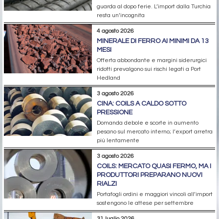
guarda al dopo ferie. L’import dalla Turchia
resta un’incognita
4 agosto 2026
MINERALE DI FERRO AI MINIMI DA 13
MESI
Offerta abbondante e margini siderurgici
ridotti prevalgono sui rischi legati a Port
Hedland
3 agosto 2026
CINA: COILS A CALDO SOTTO
PRESSIONE
Domanda debole e scorte in aumento
pesano sul mercato interno; l’export arretra
più lentamente
3 agosto 2026
COILS: MERCATO QUASI FERMO, MA I
PRODUTTORI PREPARANO NUOVI
RIALZI
Portafogli ordini e maggiori vincoli all’import
sostengono le attese per settembre
31 luglio 2026