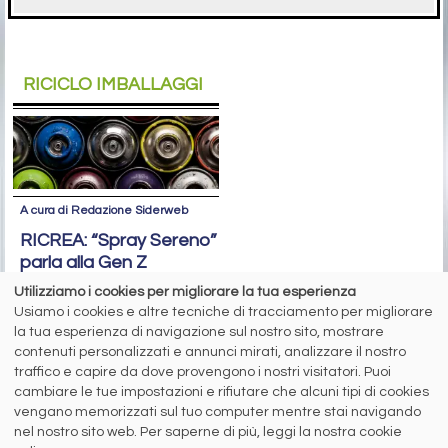
RICICLO IMBALLAGGI
A cura di Redazione Siderweb
RICREA: “Spray Sereno”
parla alla Gen Z
Utilizziamo i cookies per migliorare la tua esperienza
Oltre 6 milioni di contatti raggiunti
sui social network per la campagna
Usiamo i cookies e altre tecniche di tracciamento per migliorare
sul riciclo degli aerosol
la tua esperienza di navigazione sul nostro sito, mostrare
contenuti personalizzati e annunci mirati, analizzare il nostro
traffico e capire da dove provengono i nostri visitatori. Puoi
siderweb
cambiare le tue impostazioni e rifiutare che alcuni tipi di cookies
vengano memorizzati sul tuo computer mentre stai navigando
LA COMMUNITY DELL'ACCIAIO
nel nostro sito web. Per saperne di più, leggi la nostra cookie