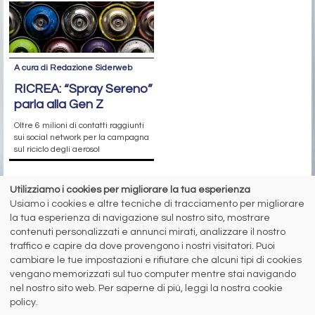
A cura di Redazione Siderweb
RICREA: “Spray Sereno”
parla alla Gen Z
Oltre 6 milioni di contatti raggiunti
sui social network per la campagna
sul riciclo degli aerosol
Utilizziamo i cookies per migliorare la tua esperienza
siderweb
Usiamo i cookies e altre tecniche di tracciamento per migliorare
la tua esperienza di navigazione sul nostro sito, mostrare
LA COMMUNITY DELL'ACCIAIO
contenuti personalizzati e annunci mirati, analizzare il nostro
traffico e capire da dove provengono i nostri visitatori. Puoi
Siderweb S.p.A. SB Società del gruppo Morandi Group s.r.l.
cambiare le tue impostazioni e rifiutare che alcuni tipi di cookies
ISSN 2532
-2982
vengano memorizzati sul tuo computer mentre stai navigando
Sede sociale: Flero (Brescia) Via Don Milani 5
nel nostro sito web. Per saperne di più, leggi la nostra cookie
policy.
T.
+39 030 254 00 06
E.
info@siderweb.com