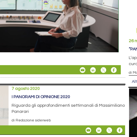
26 
“PA
L’ap
cura
di M
Al
7 agosto 2020
I PANORAMI DI OPINIONE 2020
Riguarda gli approfondimenti settimanali di Massimiliano
Panarari
di Redazione siderweb