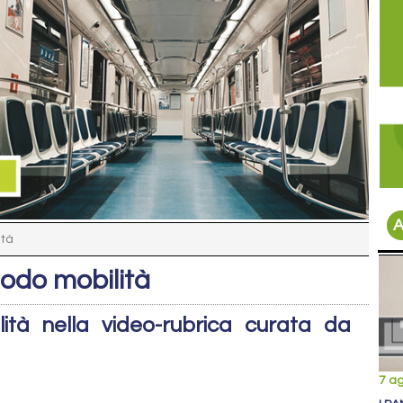
A
ità
nodo mobilità
ità nella video-rubrica curata da
7 a