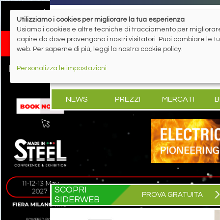
Utilizziamo i cookies per migliorare la tua esperienza
Usiamo i cookies e altre tecniche di tracciamento per migliorare 
capire da dove provengono i nostri visitatori. Puoi cambiare le 
web. Per saperne di più, leggi la nostra cookie policy.
Personalizza le impostazioni
NEWS
PREZZI
MERCATI
B
SCOPRI
PROVA GRATUITA
SIDERWEB