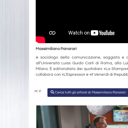
Massimiliano Panarari
è sociologo della comunicazione, saggista e c
all’Università Luiss Guido Carli di Roma, alla L
Milano. È editorialista dei quotidiani «La Stampa»,
collabora con «L’Espresso» e «Il Venerdì di Repub
M. P.
Cerca tutti gli articoli di Massimiliano Panarari