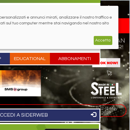
rsonalizzati e annunci mirati, analizzare il nostro traffico e
zati sul tuo computer mentre stai navigando nel nostro sito
Accetta
P
EDUCATIONAL
ABBONAMENTI
CCEDI A SIDERWEB