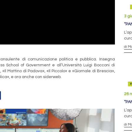
3 g
“PA
L’ap
cura
di M
onsulente di comunicazione politica e pubblica. Insegna
uiss School of Government e all’Università Luigi Bocconi di
 «Il Mattino di Padova», «Il Piccolo» e «Giornale di Brescia»,
blica», e ora anche con siderweb.
28 
“PA
L’ap
cura
di M