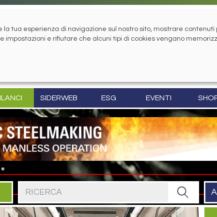
la tua esperienza di navigazione sul nostro sito, mostrare contenuti pe
tue impostazioni e rifiutare che alcuni tipi di cookies vengano memoriz
ILANCI
SIDERWEB
ESG
EVENTI
SHO
Cerca nel sito
A