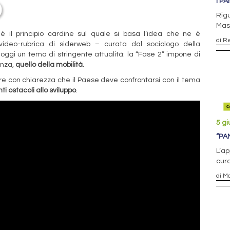
I P
Rigu
Mass
è il principio cardine sul quale si basa l’idea che ne è
di R
 video-rubrica di siderweb – curata dal sociologo della
oggi un tema di stringente attualità: la “Fase 2” impone di
anza,
quello della mobilità
.
re con chiarezza che il Paese deve confrontarsi con il tema
ti ostacoli allo
sviluppo
.
5 g
“PA
L’ap
cura
di M