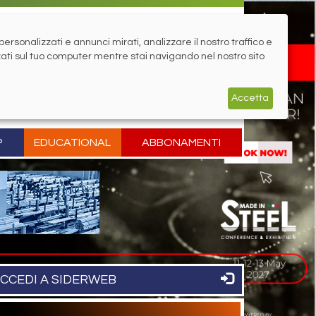
rsonalizzati e annunci mirati, analizzare il nostro traffico e
zati sul tuo computer mentre stai navigando nel nostro sito
Accetta
P
EDUCATIONAL
ABBONAMENTI
CCEDI A SIDERWEB