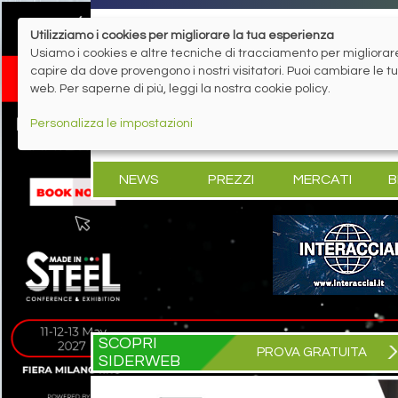
Utilizziamo i cookies per migliorare la tua esperienza
Usiamo i cookies e altre tecniche di tracciamento per migliorare 
capire da dove provengono i nostri visitatori. Puoi cambiare le 
web. Per saperne di più, leggi la nostra cookie policy.
Personalizza le impostazioni
NEWS
PREZZI
MERCATI
B
SCOPRI
PROVA GRATUITA
SIDERWEB