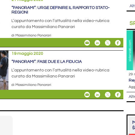
Alt
“PANORAMI”: URGE DEFINIRE IL RAPPORTO STATO-
REGIONI
L’appuntamento con l’attualità nella video-rubrica
S
curata da Massimiliano Panarari
di Massimiliano Panarari
19 maggio 2020
“PANORAMI”: FASE DUE E LA FIDUCIA
L’appuntamento con l’attualità nella video-rubrica
29 
curata da Massimiliano Panarari
r
di Massimiliano Panarari
Agg
Alt
M
(