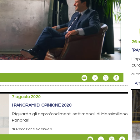
26 
“PA
L’ap
cura
di M
Al
7 agosto 2020
I PANORAMI DI OPINIONE 2020
Riguarda gli approfondimenti settimanali di Massimiliano
Panarari
di Redazione siderweb