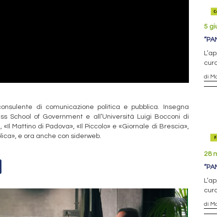
5 g
“PA
L’ap
cura
di M
onsulente di comunicazione politica e pubblica. Insegna
uiss School of Government e all’Università Luigi Bocconi di
 «Il Mattino di Padova», «Il Piccolo» e «Giornale di Brescia»,
blica», e ora anche con siderweb.
28 
“PA
L’ap
cura
di M