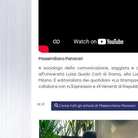
Massimiliano Panarari
è sociologo della comunicazione, saggista e c
all’Università Luiss Guido Carli di Roma, alla L
Milano. È editorialista dei quotidiani «La Stampa»,
collabora con «L’Espresso» e «Il Venerdì di Repub
M. P.
Cerca tutti gli articoli di Massimiliano Panarari