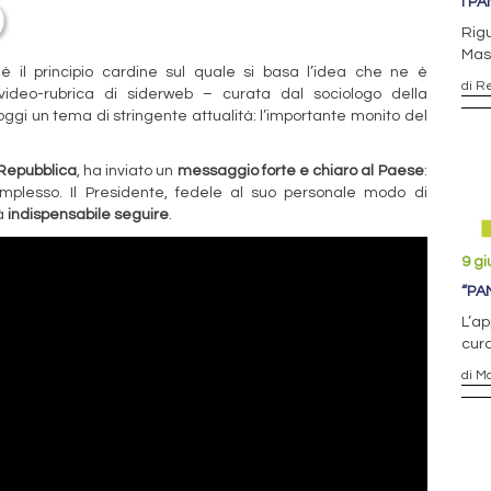
I P
Rigu
Mass
è il principio cardine sul quale si basa l’idea che ne è
di R
 video-rubrica di siderweb – curata dal sociologo della
oggi un tema di stringente attualità: l’importante monito del
 Repubblica
, ha inviato un
messaggio forte e chiaro al Paese
:
complesso. Il Presidente, fedele al suo personale modo di
rà
indispensabile seguire
.
9 g
“PA
L’ap
cura
di M