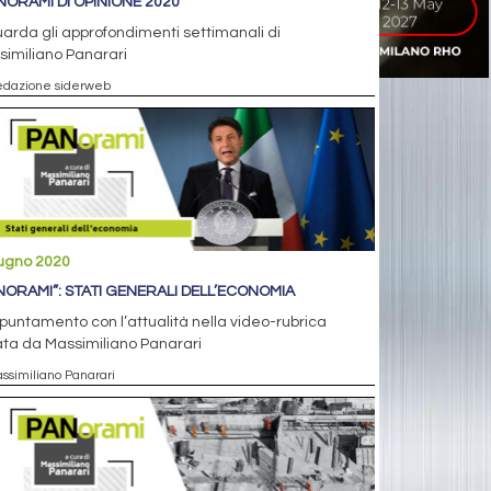
ANORAMI DI OPINIONE 2020
arda gli approfondimenti settimanali di
imiliano Panarari
edazione siderweb
iugno 2020
NORAMI”: STATI GENERALI DELL’ECONOMIA
puntamento con l’attualità nella video-rubrica
ta da Massimiliano Panarari
assimiliano Panarari