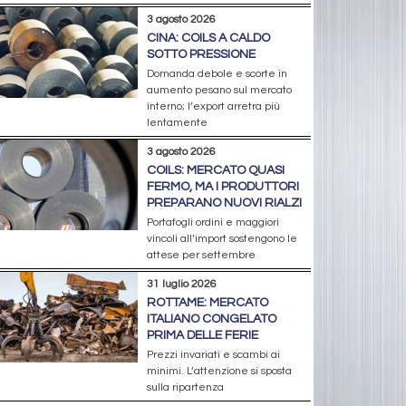
3 agosto 2026
CINA: COILS A CALDO
SOTTO PRESSIONE
Domanda debole e scorte in
aumento pesano sul mercato
interno; l’export arretra più
lentamente
3 agosto 2026
COILS: MERCATO QUASI
FERMO, MA I PRODUTTORI
PREPARANO NUOVI RIALZI
Portafogli ordini e maggiori
vincoli all’import sostengono le
attese per settembre
31 luglio 2026
ROTTAME: MERCATO
ITALIANO CONGELATO
PRIMA DELLE FERIE
Prezzi invariati e scambi ai
minimi. L’attenzione si sposta
sulla ripartenza