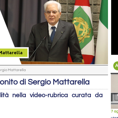
A
ergio Mattarella
nito di Sergio Mattarella
ità nella video-rubrica curata da
7 a