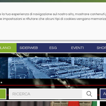
la tua esperienza di navigazione sul nostro sito, mostrare contenuti pe
tue impostazioni e rifiutare che alcuni tipi di cookies vengano memoriz
ILANCI
SIDERWEB
ESG
EVENTI
SHO
Cerca nel sito
A