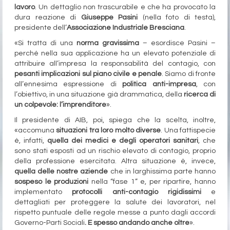
lavoro
. Un dettaglio non trascurabile e che ha provocato la
dura reazione di
Giuseppe Pasini
(nella foto di testa),
presidente dell’
Associazione Industriale Bresciana
.
«Si tratta di una
norma gravissima
– esordisce Pasini –
perché nella sua applicazione ha un elevato potenziale di
attribuire all’impresa la responsabilità del contagio, con
pesanti implicazioni sul piano civile e penale
. Siamo di fronte
all’ennesima espressione di
politica anti-impresa
, con
l’obiettivo, in una situazione già drammatica, della
ricerca di
un colpevole: l’imprenditore
».
Il presidente di AIB, poi, spiega che la scelta, inoltre,
«accomuna
situazioni tra loro molto diverse
. Una fattispecie
è, infatti,
quella dei medici e degli operatori sanitari
, che
sono stati esposti ad un rischio elevato di contagio, proprio
della professione esercitata. Altra situazione è, invece,
quella delle nostre aziende
che in larghissima parte hanno
sospeso le produzioni
nella “fase 1” e, per ripartire, hanno
implementato
protocolli anti-contagio rigidissimi
e
dettagliati per proteggere la salute dei lavoratori, nel
rispetto puntuale delle regole messe a punto dagli accordi
Governo-Parti Sociali
. E spesso andando anche oltre
».