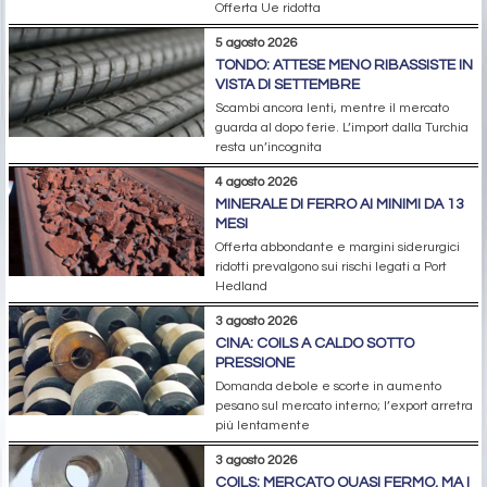
Offerta Ue ridotta
5 agosto 2026
TONDO: ATTESE MENO RIBASSISTE IN
VISTA DI SETTEMBRE
Scambi ancora lenti, mentre il mercato
guarda al dopo ferie. L’import dalla Turchia
resta un’incognita
4 agosto 2026
MINERALE DI FERRO AI MINIMI DA 13
MESI
Offerta abbondante e margini siderurgici
ridotti prevalgono sui rischi legati a Port
Hedland
3 agosto 2026
CINA: COILS A CALDO SOTTO
PRESSIONE
Domanda debole e scorte in aumento
pesano sul mercato interno; l’export arretra
più lentamente
3 agosto 2026
COILS: MERCATO QUASI FERMO, MA I