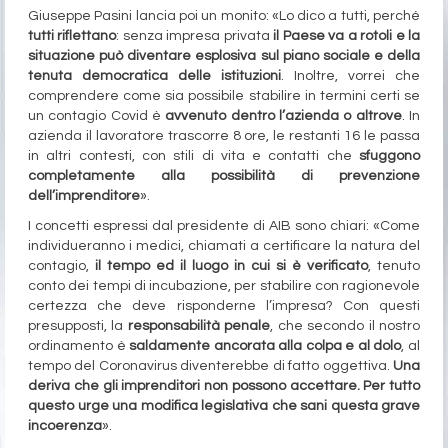
Giuseppe Pasini lancia poi un monito: «Lo dico a tutti, perché
tutti riflettano
: senza impresa privata
il Paese va a rotoli e la
situazione può diventare esplosiva sul piano sociale e della
tenuta democratica delle istituzioni
. Inoltre, vorrei che
comprendere come sia possibile stabilire in termini certi se
un contagio Covid è
avvenuto dentro l’azienda o altrove
. In
azienda il lavoratore trascorre 8 ore, le restanti 16 le passa
in altri contesti, con stili di vita e contatti che
sfuggono
completamente alla possibilità di prevenzione
dell’imprenditore
».
I concetti espressi dal presidente di AIB sono chiari: «Come
individueranno i medici, chiamati a certificare la natura del
contagio,
il tempo ed il luogo in cui si è verificato
, tenuto
conto dei tempi di incubazione, per stabilire con ragionevole
certezza che deve risponderne l’impresa? Con questi
presupposti, la
responsabilità penale
, che secondo il nostro
ordinamento è
saldamente ancorata alla colpa e al dolo
, al
tempo del Coronavirus diventerebbe di fatto oggettiva.
Una
deriva che gli imprenditori non possono accettare. Per tutto
questo urge una modifica legislativa che sani questa grave
incoerenza
».