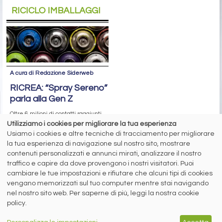
RICICLO IMBALLAGGI
A cura di Redazione Siderweb
RICREA: “Spray Sereno”
parla alla Gen Z
Oltre 6 milioni di contatti raggiunti
sui social network per la campagna
Utilizziamo i cookies per migliorare la tua esperienza
sul riciclo degli aerosol
Usiamo i cookies e altre tecniche di tracciamento per migliorare
la tua esperienza di navigazione sul nostro sito, mostrare
contenuti personalizzati e annunci mirati, analizzare il nostro
siderweb
traffico e capire da dove provengono i nostri visitatori. Puoi
cambiare le tue impostazioni e rifiutare che alcuni tipi di cookies
LA COMMUNITY DELL'ACCIAIO
vengano memorizzati sul tuo computer mentre stai navigando
nel nostro sito web. Per saperne di più, leggi la nostra cookie
Siderweb S.p.A. SB Società del gruppo Morandi Group s.r.l.
policy.
ISSN 2532
-2982