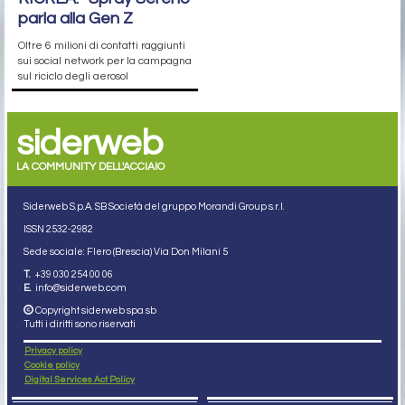
parla alla Gen Z
Oltre 6 milioni di contatti raggiunti
sui social network per la campagna
sul riciclo degli aerosol
siderweb
LA COMMUNITY DELL'ACCIAIO
Siderweb S.p.A. SB Società del gruppo Morandi Group s.r.l.
ISSN 2532
-2982
Sede sociale: Flero (Brescia) Via Don Milani 5
T.
+39 030 254 00 06
E.
info@siderweb.com
Copyright siderweb spa sb
Tutti i diritti sono riservati
Privacy policy
Cookie policy
Digital Services Act Policy