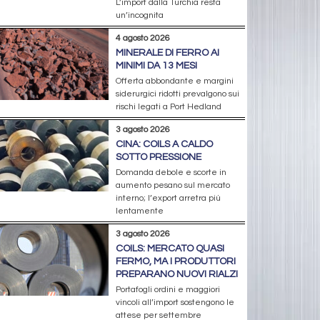
L’import dalla Turchia resta
un’incognita
4 agosto 2026
MINERALE DI FERRO AI
MINIMI DA 13 MESI
Offerta abbondante e margini
siderurgici ridotti prevalgono sui
rischi legati a Port Hedland
3 agosto 2026
CINA: COILS A CALDO
SOTTO PRESSIONE
Domanda debole e scorte in
aumento pesano sul mercato
interno; l’export arretra più
lentamente
3 agosto 2026
COILS: MERCATO QUASI
FERMO, MA I PRODUTTORI
PREPARANO NUOVI RIALZI
Portafogli ordini e maggiori
vincoli all’import sostengono le
attese per settembre