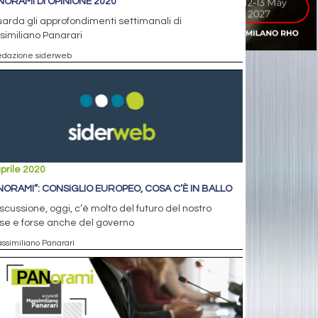
ANORAMI DI OPINIONE 2020
arda gli approfondimenti settimanali di
imiliano Panarari
edazione siderweb
prile 2020
NORAMI”: CONSIGLIO EUROPEO, COSA C’È IN BALLO
iscussione, oggi, c’è molto del futuro del nostro
se e forse anche del governo
assimiliano Panarari