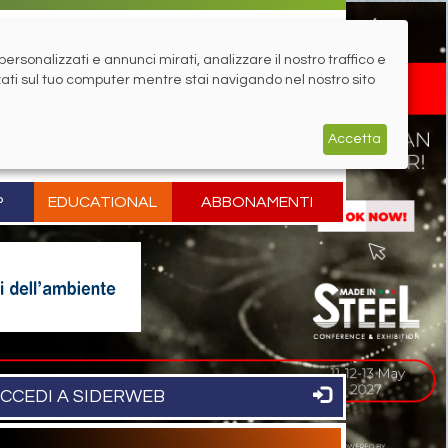
rsonalizzati e annunci mirati, analizzare il nostro traffico e
zati sul tuo computer mentre stai navigando nel nostro sito
Accetta
P
EDUCATIONAL
ABBONAMENTI
CCEDI A SIDERWEB