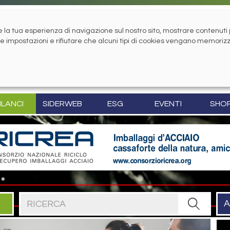
la tua esperienza di navigazione sul nostro sito, mostrare contenuti pe
tue impostazioni e rifiutare che alcuni tipi di cookies vengano memoriz
ILANCI
SIDERWEB
ESG
EVENTI
SHO
Cerca nel sito
A