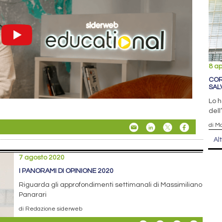
8 ap
COR
SAL
Lo h
dell
di Ma
Al
7 agosto 2020
I PANORAMI DI OPINIONE 2020
Riguarda gli approfondimenti settimanali di Massimiliano
Panarari
di Redazione siderweb