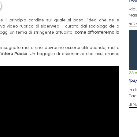
I P
Rigu
Mass
è il principio cardine sul quale si basa l’idea che ne è
di R
ova video-rubrica di siderweb – curata dal sociologo della
oggi un tema di stringente attualità:
come affronteremo la
insegnato molte che dovranno esserci utili quando, molto
l’intero Paese
. Un bagaglio di esperienze che risulteranno
23 a
“PA
In d
Pae
di M