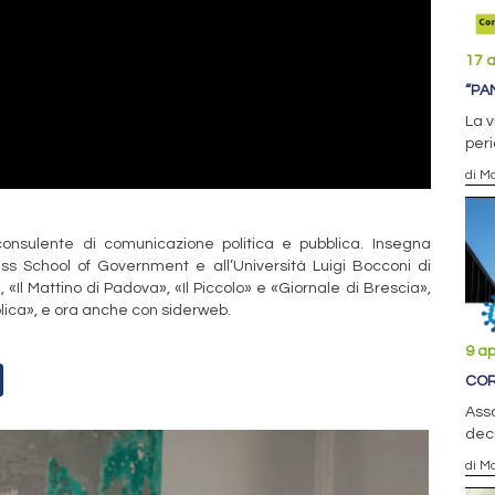
17 a
“PAN
La v
peri
di M
onsulente di comunicazione politica e pubblica. Insegna
uiss School of Government e all’Università Luigi Bocconi di
 «Il Mattino di Padova», «Il Piccolo» e «Giornale di Brescia»,
blica», e ora anche con siderweb.
9 ap
COR
Ass
decr
di Ma