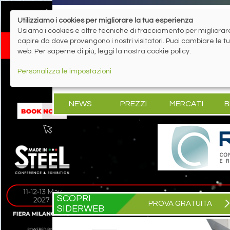
Utilizziamo i cookies per migliorare la tua esperienza
Usiamo i cookies e altre tecniche di tracciamento per migliorare 
capire da dove provengono i nostri visitatori. Puoi cambiare le 
web. Per saperne di più, leggi la nostra cookie policy.
Personalizza le impostazioni
NEWS
PREZZI
MERCATI
B
SCOPRI
PROVA GRATUITA
SIDERWEB