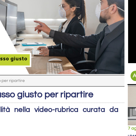
A
 per ripartire
sso giusto per ripartire
ità nella video-rubrica curata da
7 a