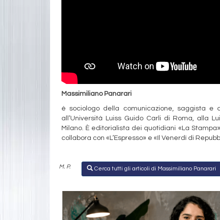
Massimiliano Panarari
è sociologo della comunicazione, saggista e c
all’Università Luiss Guido Carli di Roma, alla L
Milano. È editorialista dei quotidiani «La Stampa»,
collabora con «L’Espresso» e «Il Venerdì di Repub
M. P.
Cerca tutti gli articoli di Massimiliano Panarari