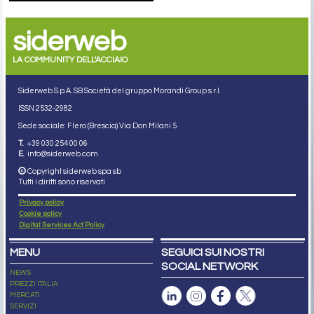
siderweb
LA COMMUNITY DELL'ACCIAIO
Siderweb S.p.A. SB Società del gruppo Morandi Group s.r.l.
ISSN 2532
-2982
Sede sociale: Flero (Brescia) Via Don Milani 5
T.
+39 030 254 00 06
E.
info@siderweb.com
Copyright siderweb spa sb
Tutti i diritti sono riservati
Privacy policy
Cookie policy
Digital Services Act Policy
MENU
SEGUICI SUI NOSTRI
SOCIAL NETWORK
NEWS
PREZZI ITALIA
MERCATI
SERVIZI