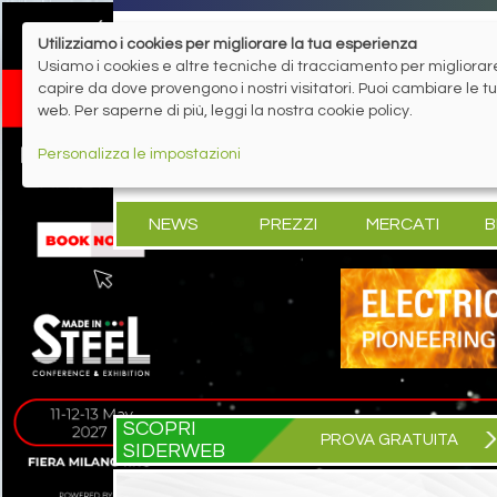
Utilizziamo i cookies per migliorare la tua esperienza
Usiamo i cookies e altre tecniche di tracciamento per migliorare 
capire da dove provengono i nostri visitatori. Puoi cambiare le 
web. Per saperne di più, leggi la nostra cookie policy.
Personalizza le impostazioni
NEWS
PREZZI
MERCATI
B
SCOPRI
PROVA GRATUITA
SIDERWEB