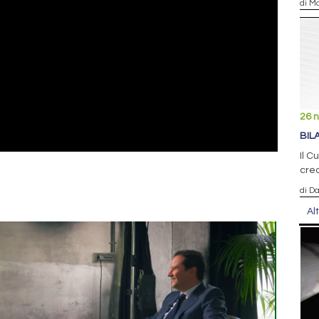
di Ma
26 
BIL
Il C
cred
di D
Al