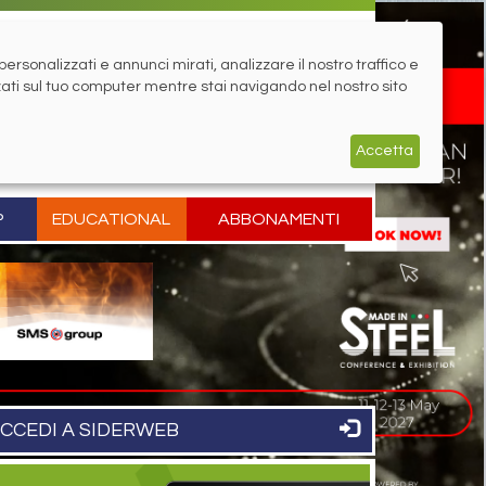
rsonalizzati e annunci mirati, analizzare il nostro traffico e
zati sul tuo computer mentre stai navigando nel nostro sito
Accetta
P
EDUCATIONAL
ABBONAMENTI
CCEDI A SIDERWEB