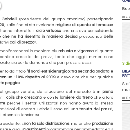
GAB
Buon
di Gi
Gabrielli
(presidente del gruppo omonimo) partecipando
020
, «alla fine si sta rivelando
migliore di quanto si temesse
hanno interrotto il
ciclo virtuoso
che si stava consolidando
lle che ne ha risentito in maniera decisa
provocando
delle
lativi
cali di prezzo
».
 manifestandosi in maniera più
robusta e vigorosa
di quanto
ntina crescita dei prezzi, tanto che oggi i numeri sono
zato, sia per la domanda che per i prezzi stessi».
3 d
ento dal titolo
“Il nord-est siderurgico: tra seconda ondata e
BIL
FAT
con un -10% rispetto al 2019
e devo dire che per qualche
to peggio
».
Stef
ma m
 del gruppo veneto, «la situazione del mercato è in
piena
on i
coils che crescono
e con le
lamiere da treno
che a loro
di R
nte
perché i settori utilizzatori non hanno avuto la stessa
revisioni di Andrea Gabrielli sono «di una
tenuta dei prezzi
,
tici sono in tensione».
presidente, «
non fa solo distribuzione
, ma anche
produzione
nsare quali i
nvestimenti
programmare per l’immediato ed il