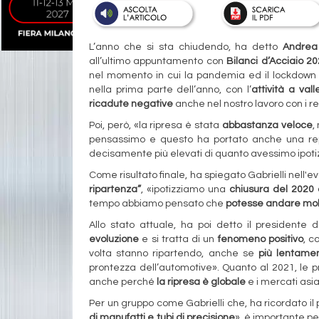
L’anno che si sta chiudendo, ha detto
Andrea 
all’ultimo appuntamento con
Bilanci d’Acciaio 2
nel momento in cui la pandemia ed il lockdown 
nella prima parte dell’anno, con l’
attività a va
ricadute negative
anche nel nostro lavoro con i re
Poi, però, «la ripresa è stata
abbastanza veloce
,
pensassimo e questo ha portato anche una repe
decisamente più elevati di quanto avessimo ipotiz
Come risultato finale, ha spiegato Gabrielli nell'ev
ripartenza”
, «ipotizziamo una
chiusura del 2020 
tempo abbiamo pensato che
potesse andare mol
Allo stato attuale, ha poi detto il presidente
evoluzione
e si tratta di un
fenomeno positivo
, c
volta stanno ripartendo, anche se
più lentame
prontezza dell’automotive». Quanto al 2021, le p
anche perché
la ripresa è globale
e i mercati asia
Per un gruppo come Gabrielli che, ha ricordato il 
di manufatti e tubi di precisione
», è importante pe