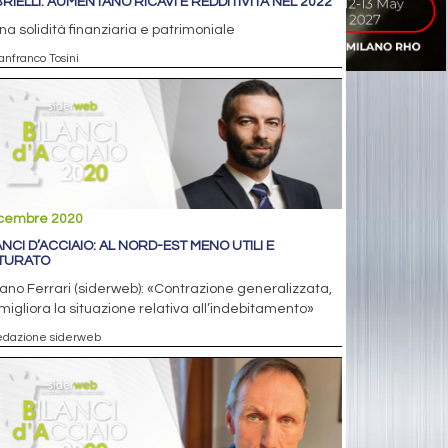
RIELLI: AUMENTANO RICAVI E REDDITIVITÀ NEL 2022
a solidità finanziaria e patrimoniale
anfranco Tosini
icembre 2020
ANCI D’ACCIAIO: AL NORD-EST MENO UTILI E
TURATO
ano Ferrari (siderweb): «Contrazione generalizzata,
igliora la situazione relativa all’indebitamento»
edazione siderweb