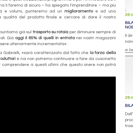
a li faremo di sicuro – ha spiegato l'imprenditore – ma più
ità e volumi, punteremo ad un
miglioramento
e ad una
26 
qualità del prodotto finale e cercare di dare il nostro
BIL
NOS
 puntiamo già sul
trasporto su rotaia
per diminuire sempre di
Il d
ali. Già
oggi il 65% di quelli in entrata
nei nostri magazzini
nono
ssere ulteriormente incrementata».
di D
a Gabrielli, «sarà caratterizzato dal fatto che
la forza della
roduttori
e noi non potremo continuare a fare da cuscinetto
 far comprendere a questi ultimi che questo onere non potrà
26 
BIL
Dall
prod
tra