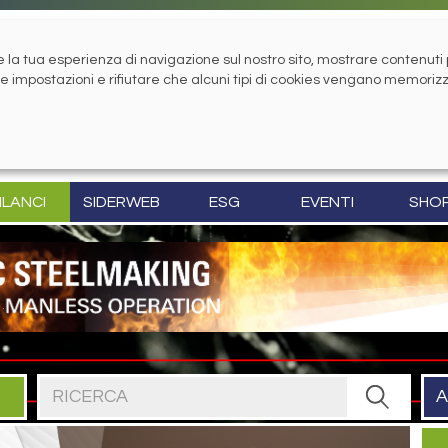
la tua esperienza di navigazione sul nostro sito, mostrare contenuti pe
tue impostazioni e rifiutare che alcuni tipi di cookies vengano memoriz
ILANCI
SIDERWEB
ESG
EVENTI
SHO
Cerca nel sito
A