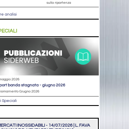
sulla ripartenza
re analisi
PECIALI
maggio 2026
eport banda stagnata - giugno 2026
iornamento Giugno 2026
ri Speciali
ERCATI INOSSIDABILI - 14/07/2026 | L. FAVA