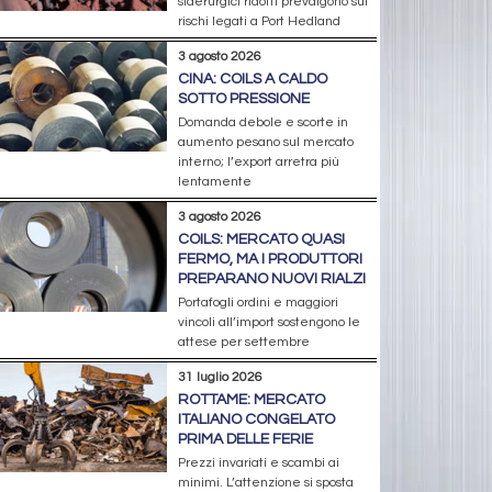
siderurgici ridotti prevalgono sui
rischi legati a Port Hedland
3 agosto 2026
CINA: COILS A CALDO
SOTTO PRESSIONE
Domanda debole e scorte in
aumento pesano sul mercato
interno; l’export arretra più
lentamente
3 agosto 2026
COILS: MERCATO QUASI
FERMO, MA I PRODUTTORI
PREPARANO NUOVI RIALZI
Portafogli ordini e maggiori
vincoli all’import sostengono le
attese per settembre
31 luglio 2026
ROTTAME: MERCATO
ITALIANO CONGELATO
PRIMA DELLE FERIE
Prezzi invariati e scambi ai
minimi. L’attenzione si sposta