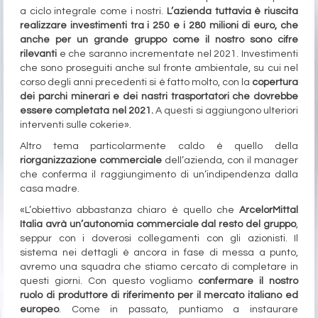
a ciclo integrale come i nostri.
L’azienda tuttavia è riuscita
realizzare investimenti tra i 250 e i 280 milioni di euro, che
anche per un grande gruppo come il nostro sono cifre
rilevanti
e che saranno incrementate nel 2021. Investimenti
che sono proseguiti anche sul fronte ambientale, su cui nel
corso degli anni precedenti si è fatto molto, con la
copertura
dei parchi minerari e dei nastri trasportatori che dovrebbe
essere completata nel 2021.
A questi si aggiungono ulteriori
interventi sulle cokerie».
Altro tema particolarmente caldo è quello della
riorganizzazione commerciale
dell’azienda, con il manager
che conferma il raggiungimento di un’indipendenza dalla
casa madre.
«L’obiettivo abbastanza chiaro è quello che
ArcelorMittal
Italia avrà un’autonomia commerciale dal resto del gruppo
,
seppur con i doverosi collegamenti con gli azionisti. Il
sistema nei dettagli è ancora in fase di messa a punto,
avremo una squadra che stiamo cercato di completare in
questi giorni. Con questo vogliamo
confermare il nostro
ruolo di produttore di riferimento per il mercato italiano ed
europeo
. Come in passato, puntiamo a instaurare