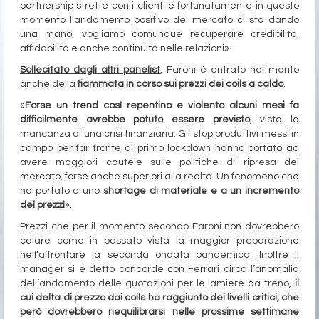
partnership strette con i clienti e fortunatamente in questo
momento l’andamento positivo del mercato ci sta dando
una mano, vogliamo comunque recuperare credibilità,
affidabilità e anche continuità nelle relazioni».
Sollecitato dagli altri panelist
, Faroni è entrato nel merito
anche della
fiammata in corso sui prezzi dei coils a caldo
.
«
Forse un trend così repentino e violento alcuni mesi fa
difficilmente avrebbe potuto essere previsto
, vista la
mancanza di una crisi finanziaria. Gli stop produttivi messi in
campo per far fronte al primo lockdown hanno portato ad
avere maggiori cautele sulle politiche di ripresa del
mercato, forse anche superiori alla realtà. Un fenomeno che
ha portato a uno
shortage di materiale e a un incremento
dei prezzi
».
Prezzi che per il momento secondo Faroni non dovrebbero
calare come in passato vista la maggior preparazione
nell’affrontare la seconda ondata pandemica. Inoltre il
manager si è detto concorde con Ferrari circa l’anomalia
dell’andamento delle quotazioni per le lamiere da treno,
il
cui delta di prezzo dai coils ha raggiunto dei livelli critici, che
però dovrebbero riequilibrarsi nelle prossime settimane