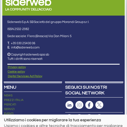
siderweb
LA COMMUNITY DELL'ACCIAIO
Siderweb S.p.A. SB Società del gruppo Morandi Group s.r.l.
ISSN 2532
-2982
Sede sociale: Flero (Brescia) Via Don Milani 5
T.
+39 030 254 00 06
E.
info@siderweb.com
Copyright siderweb spa sb
Tutti i diritti sono riservati
Privacy policy
Cookie policy
Digital Services Act Policy
MENU
SEGUICI SUI NOSTRI
SOCIAL NETWORK
NEWS
PREZZI ITALIA
MERCATI
SERVIZI
EVENTI
ABBONAMENTI
Utilizziamo i cookies per migliorare la tua esperienza
MADE IN STEEL
Usiamo i cookies e altre tecniche di tracciamento per migliorare