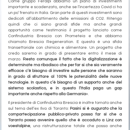
Come gruppo Feralpi abbiamo un piano di investimenti
importante e scadenzato, anche se l’incertezza Covid ci ha
un po’ frenato in Italia. Gran parte di questi investimenti sono
dedicati all’abbattimento delle emissioni di CO2. Ritengo
quindi che ci siano grandi sfide ma anche grandi
opportunità come testimonia il progetto lanciato come
Confindustria Brescia con Prometeia e che abbiamo
chiamato Brescia Regeneration. E questa è una sfida
transettoriale con chimica e alimentare. Un progetto che
credo saremo in grado di presentare entro il mese di
marzo.
Resta comunque il fatto che la digitalizzazione è
determinate ma ribadisco che per far si che sia veramente
efficace c’è bisogno di investire sulle persone che saranno
in grado di sfruttare al 100% le potenzialità delle nuove
tecnologie. In questo c’è bisogno di un supporto anche del
sistema scolastico, e in questo l’Italia paga un gap
importante anche rispetto alla Germania
».
Il presidente di Confindustria Brescia è inoltre tornato anche
sul tema dell’ex Ilva di Taranto:
Pasini si è augurato che la
compartecipazione pubblico-privato possa far sì che a
Taranto possa avvenire quello che è accaduto a Linz con
voestalpine
, una ristrutturazione totale che possa anche