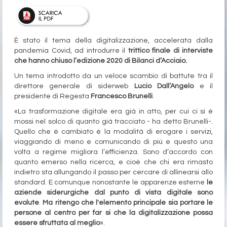
È stato il tema della digitalizzazione, accelerata dalla
pandemia Covid, ad introdurre il
trittico finale di interviste
che hanno chiuso l’edizione 2020 di Bilanci d’Acciaio.
Un tema introdotto da un veloce scambio di battute tra il
direttore generale di siderweb
Lucio Dall’Angelo
e il
presidente di Regesta
Francesco Brunelli
.
«La trasformazione digitale era già in atto, per cui ci si è
mossi nel solco di quanto già tracciato - ha detto Brunelli-.
Quello che è cambiato è la modalità di erogare i servizi,
viaggiando di meno e comunicando di più e questo una
volta a regime migliora l’efficienza. Sono d’accordo con
quanto emerso nella ricerca, e cioè che chi era rimasto
indietro sta allungando il passo per cercare di allinearsi allo
standard. E comunque nonostante le apparenze esterne
le
aziende siderurgiche dal punto di vista digitale sono
evolute
.
Ma ritengo che l'elemento principale sia portare le
persone al centro per far si che la digitalizzazione possa
essere sfruttata al meglio
».