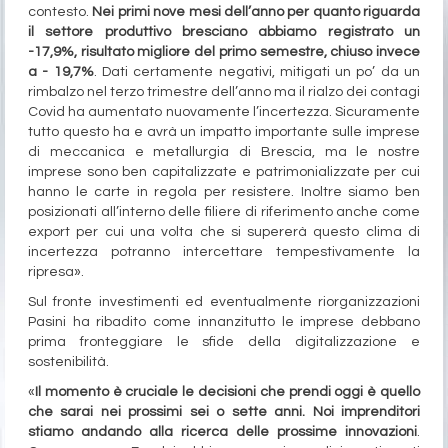
contesto.
Nei primi nove mesi dell’anno per quanto riguarda
il settore produttivo bresciano abbiamo registrato un
-17,9%, risultato migliore del primo semestre, chiuso invece
a - 19,7%
. Dati certamente negativi, mitigati un po’ da un
rimbalzo nel terzo trimestre dell’anno ma il rialzo dei contagi
Covid ha aumentato nuovamente l’incertezza. Sicuramente
tutto questo ha e avrà un impatto importante sulle imprese
di meccanica e metallurgia di Brescia, ma le nostre
imprese sono ben capitalizzate e patrimonializzate per cui
hanno le carte in regola per resistere. Inoltre siamo ben
posizionati all’interno delle filiere di riferimento anche come
export per cui una volta che si supererà questo clima di
incertezza potranno intercettare tempestivamente la
ripresa».
Sul fronte investimenti ed eventualmente riorganizzazioni
Pasini ha ribadito come innanzitutto le imprese debbano
prima fronteggiare le sfide della digitalizzazione e
sostenibilità.
«
Il momento è cruciale le decisioni che prendi oggi è quello
che sarai nei prossimi sei o sette anni. Noi imprenditori
stiamo andando alla ricerca delle prossime innovazioni
.