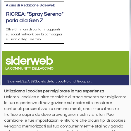
A cura di Redazione Siderweb
RICREA: “Spray Sereno”
parla alla Gen Z
Oltre 6 milioni di contatti raggiunti
sui social network per la campagna
sul riciclo degli aerosol
siderweb
LA COMMUNITY DELL'ACCIAIO
Siderweb S.p.A. SB Società del gruppo Morandi Group s.r.l.
ISSN 2532
-2982
Utilizziamo i cookies per migliorare la tua esperienza
Sede sociale: Flero (Brescia) Via Don Milani 5
Usiamo i cookies e altre tecniche di tracciamento per migliorare
la tua esperienza di navigazione sul nostro sito, mostrare
T.
+39 030 254 00 06
E.
info@siderweb.com
contenuti personalizzati e annunci mirati, analizzare il nostro
traffico e capire da dove provengono i nostri visitatori. Puoi
Copyright siderweb spa sb
Tutti i diritti sono riservati
cambiare le tue impostazioni e rifiutare che alcuni tipi di cookies
vengano memorizzati sul tuo computer mentre stai navigando
Privacy policy