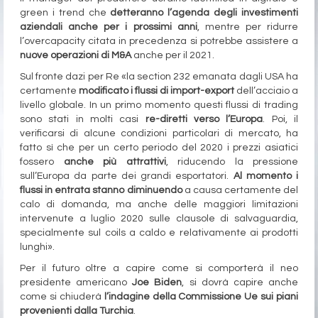
green i trend che
detteranno l’agenda degli investimenti
aziendali anche per i prossimi anni
, mentre per ridurre
l’overcapacity citata in precedenza si potrebbe assistere a
nuove operazioni di M&A
anche per il 2021.
Sul fronte dazi per Re «la section 232 emanata dagli USA ha
certamente
modificato i flussi di import-export
dell’acciaio a
livello globale. In un primo momento questi flussi di trading
sono stati in molti casi
re-diretti verso l’Europa
. Poi, il
verificarsi di alcune condizioni particolari di mercato, ha
fatto sì che per un certo periodo del 2020 i prezzi asiatici
fossero
anche più attrattivi
, riducendo la pressione
sull’Europa da parte dei grandi esportatori.
Al momento i
flussi in entrata stanno diminuendo
a causa certamente del
calo di domanda, ma anche delle maggiori limitazioni
intervenute a luglio 2020 sulle clausole di salvaguardia,
specialmente sul coils a caldo e relativamente ai prodotti
lunghi».
Per il futuro oltre a capire come si comporterà il neo
presidente americano
Joe Biden
, si dovrà capire anche
come si chiuderà
l’indagine della Commissione Ue sui piani
provenienti dalla Turchia
.