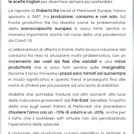
le scelte migliori
per diventare sempre più sostenibili».
Le risposte di
Roberto Re
Head of Metinvest Europe, hanno
spaziato a 360°, tra
produzione, consumo e non solo
. Sul
fronte produttivo Re ha ribadito come le problematiche
della
sovraccapacità europea
si siano fatte sentire in
maniera importante anche nel corso della crisi pandemica
da Covid 19.
«L’abbondanza di offerta a fronte della brusca riduzione del
consumo ha reso la situazione molto problematica, con un
i
ncremento dei costi sia fissi che variabili
e una
minor
produttività
che si sono fatti sentire sulle
marginalità
.
Durante il terzo trimestre
i prezzi sono tornati ad aumentare
in modo significativo e questo trend è proseguito fino alle
metà di ottobre per poi passare ad una sorta di stabilità».
Stabilità che potrebbe tradursi ina altri aumenti alla luce
delle indicazioni provenienti dal
Far-East
. Sensibile l’impatto
della crisi sugli asset italiani di Metinvest che dovrebbero
chiudere l’anno con un -15% di volumi e un -20%
, anche per
il fatto che il lockdown soft attuale non sta penalizzando
l’operatività delle aziende.
Il manager del produttore ucraino identifica in digitale e