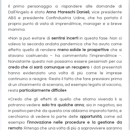
Il primo personaggio a rispondere alle domande di
Dall’Angelo è stata
Anna Mareschi Danieli
, vice presidente
ABS e presidente Confindustria Udine, che ha portato il
proprio punto di vista di imprenditrice, manager e a breve
mamma.
«Non si può evitare di
sentirsi incerti
in questa fase. Non ci
voleva la seconda ondata pandemica che ha avuto come
effetto quello di rendere
meno solide le prospettive
che si
stavano costruendo – ha commentato l’imprenditrice -.
Nonostante questo non possiamo essere pessimisti per cui
credo che ci sarà comunque un recupero
. I dati presentati
hanno evidenziato una volta di più come le imprese
continuino a reagire. Resta il fatto che fare previsioni prima
di un chiarimento di scenario, ad esempio legato al vaccino,
resta
particolarmente difficile»
.
«Credo che gli effetti di quello che stiamo vivendo li si
potranno vedere
solo tra qualche anno
, sia in negativo, sia
in positivo perché da questa crisi abbiamo imparato tanto, e
cerchiamo di vedere la parte delle
opportunità
, come ad
esempio
l’innovazione nelle procedure e la gestione da
remoto
. Ritengo che una volta di più a sopravvivere saranno