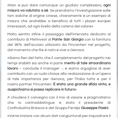
«Non si può dare comunque un giudizio complessivo,
ogni
misura va valutata a sé
. Se prendiamo l’investigazione sulle
torri eoliche di origine cinese, chiaramente è un esempio di
misura che andrebbe a beneficio di tutti i player europei
interessati, ad ogni livello della catena del valore».
Molto sentito infine il passaggio dell’intervista dedicato al
contributo di Metinvest al
Ponte San Giorgio
con la fornitura
del 95% dell’acciaio utilizzato da Fincantieri nel progetto,
dal momento che Re è nato e vive a Genova.
«Siamo fieri del fatto che il completamento del progetto nei
tempi stabiliti sia anche in parte
merito di tale straordinario
lavoro
– conclude il manager -, e siamo orgogliosi di aver
contribuito con un ruolo chiave alla realizzazione di un’opera
di tale importanza per Genova, per l’Italia tutta e per il
nostro partner Fincantieri.
È stata una grande sfida vinta, e
auspichiamo si possa replicare in futuro
».
A chiudere il convegno con il mix di visione e pragmatismo
che lo contraddistingue è stato il presidente di
Confindustria Brescia e del Gruppo Feralpi
Giuseppe Pasini
.
«Vorrei iniziare con alcuni dati congiunturali per inquadrare il