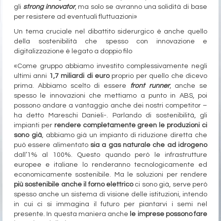
gli
strong innovator
, ma solo se avranno una solidità di base
per resistere ad eventuali fluttuazioni»
Un tema cruciale nel dibattito siderurgico è anche quello
della sostenibilità che spesso con innovazione e
digitalizzazione è legato a doppio filo
«Come gruppo abbiamo investito complessivamente negli
ultimi anni
1,7 miliardi di euro
proprio per quello che dicevo
prima. Abbiamo scelto di essere
front runner
, anche se
spesso le innovazioni che mettiamo a punto in ABS, poi
possono andare a vantaggio anche dei nostri competitor –
ha detto Mareschi Danieli-. Parlando di sostenibilità, gli
impianti per
rendere completamente green le produzioni ci
sono già
, abbiamo già un impianto di riduzione diretta che
può essere alimentato
sia a gas naturale che ad idrogeno
dall’1% al 100%. Questo quando però le infrastrutture
europee e italiane lo renderanno tecnologicamente ed
economicamente sostenibile. Ma le soluzioni per rendere
più sostenibile anche il forno elettrico
ci sono già, serve però
spesso anche un sistema di visione delle istituzioni, intendo
in cui ci si immagina il futuro per piantarvi i semi nel
presente. In questa maniera anche
le imprese possono fare