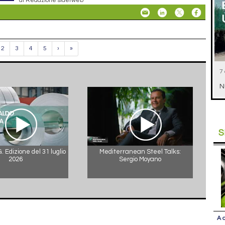
2
3
4
5
›
»
7
N
S
 Edizione del 31 luglio
Mediterranean Steel Talks:
2026
Sergio Moyano
A 