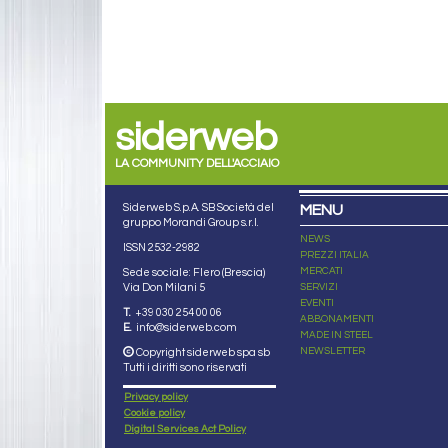
siderweb
LA COMMUNITY DELL'ACCIAIO
Siderweb S.p.A. SB Società del
MENU
gruppo Morandi Group s.r.l.
NEWS
ISSN 2532
-2982
PREZZI ITALIA
MERCATI
Sede sociale: Flero (Brescia)
Via Don Milani 5
SERVIZI
EVENTI
T.
+39 030 254 00 06
ABBONAMENTI
E.
info@siderweb.com
MADE IN STEEL
NEWSLETTER
Copyright siderweb spa sb
Tutti i diritti sono riservati
Privacy policy
Cookie policy
Digital Services Act Policy