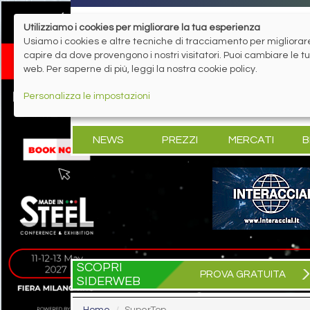
Utilizziamo i cookies per migliorare la tua esperienza
Usiamo i cookies e altre tecniche di tracciamento per migliorare 
capire da dove provengono i nostri visitatori. Puoi cambiare le 
web. Per saperne di più, leggi la nostra cookie policy.
Personalizza le impostazioni
NEWS
PREZZI
MERCATI
B
SCOPRI
PROVA GRATUITA
SIDERWEB