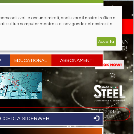
rsonalizzati e annunci mirati, analizzare il nostro traffico e
zati sul tuo computer mentre stai navigando nel nostro sito
Accetta
P
EDUCATIONAL
ABBONAMENTI
CCEDI A SIDERWEB