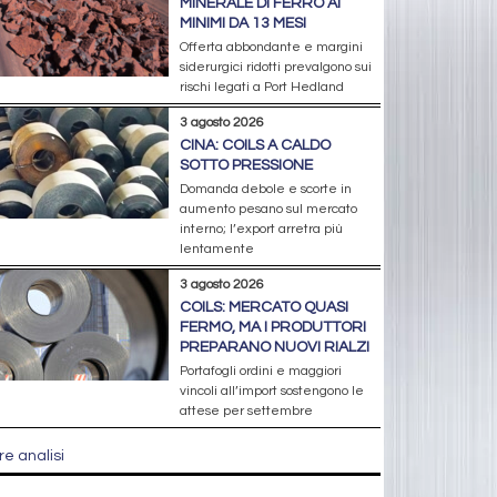
MINERALE DI FERRO AI
MINIMI DA 13 MESI
Offerta abbondante e margini
siderurgici ridotti prevalgono sui
rischi legati a Port Hedland
3 agosto 2026
CINA: COILS A CALDO
SOTTO PRESSIONE
Domanda debole e scorte in
aumento pesano sul mercato
interno; l’export arretra più
lentamente
3 agosto 2026
COILS: MERCATO QUASI
FERMO, MA I PRODUTTORI
PREPARANO NUOVI RIALZI
Portafogli ordini e maggiori
vincoli all’import sostengono le
attese per settembre
re analisi