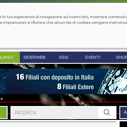
la tua esperienza di navigazione sul nostro sito, mostrare contenuti pe
tue impostazioni e rifiutare che alcuni tipi di cookies vengano memoriz
ILANCI
SIDERWEB
ESG
EVENTI
SHO
Cerca nel sito
A