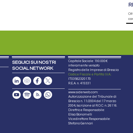
R
Olt
cam
Capitale Sociale: 190.000€
SEGUICI SUI NOSTRI
interamente versato
SOCIAL NETWORK
Registro delle Imprese di Brescia
Codice Fiscale e Partita I.V.A.:
IT03562320170
R.E.A. n. 419331
www.siderweb.com:
Autorizzazione del Tribunale di
Brescia n. 11/2004 del 17 marzo
2004, Iscrizione al R.O.C. n. 26116.
Direttrice Responsabile:
Elisa Bonomelli
Vicedirettore Responsabile:
Stefano Gennari