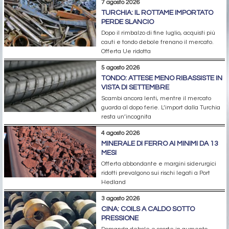
7 agosto 2026
TURCHIA: IL ROTTAME IMPORTATO
PERDE SLANCIO
Dopo il rimbalzo di fine luglio, acquisti più
cauti e tondo debole frenano il mercato.
Offerta Ue ridotta
5 agosto 2026
TONDO: ATTESE MENO RIBASSISTE IN
VISTA DI SETTEMBRE
Scambi ancora lenti, mentre il mercato
guarda al dopo ferie. L’import dalla Turchia
resta un’incognita
4 agosto 2026
MINERALE DI FERRO AI MINIMI DA 13
MESI
Offerta abbondante e margini siderurgici
ridotti prevalgono sui rischi legati a Port
Hedland
3 agosto 2026
CINA: COILS A CALDO SOTTO
PRESSIONE