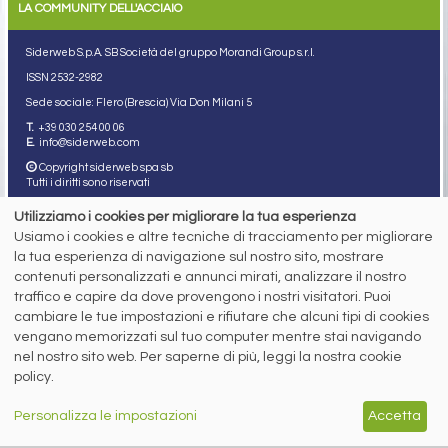
LA COMMUNITY DELL'ACCIAIO
Siderweb S.p.A. SB Società del gruppo Morandi Group s.r.l.
ISSN 2532
-2982
Sede sociale: Flero (Brescia) Via Don Milani 5
T.
+39 030 254 00 06
E.
info@siderweb.com
Copyright siderweb spa sb
Tutti i diritti sono riservati
Privacy policy
Utilizziamo i cookies per migliorare la tua esperienza
Cookie policy
Usiamo i cookies e altre tecniche di tracciamento per migliorare
Digital Services Act Policy
la tua esperienza di navigazione sul nostro sito, mostrare
contenuti personalizzati e annunci mirati, analizzare il nostro
MENU
SEGUICI SUI NOSTRI
traffico e capire da dove provengono i nostri visitatori. Puoi
SOCIAL NETWORK
NEWS
cambiare le tue impostazioni e rifiutare che alcuni tipi di cookies
PREZZI ITALIA
vengano memorizzati sul tuo computer mentre stai navigando
MERCATI
nel nostro sito web. Per saperne di più, leggi la nostra cookie
SERVIZI
policy.
EVENTI
ABBONAMENTI
MADE IN STEEL
Personalizza le impostazioni
Accetta
NEWSLETTER