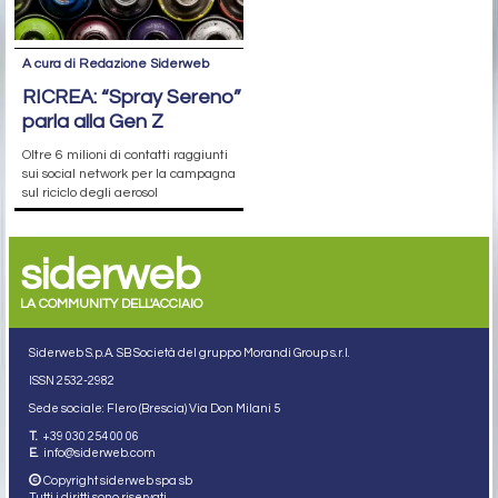
A cura di Redazione Siderweb
RICREA: “Spray Sereno”
parla alla Gen Z
Oltre 6 milioni di contatti raggiunti
sui social network per la campagna
sul riciclo degli aerosol
siderweb
LA COMMUNITY DELL'ACCIAIO
Siderweb S.p.A. SB Società del gruppo Morandi Group s.r.l.
ISSN 2532
-2982
Sede sociale: Flero (Brescia) Via Don Milani 5
T.
+39 030 254 00 06
E.
info@siderweb.com
Copyright siderweb spa sb
Tutti i diritti sono riservati