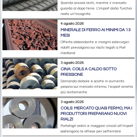
Scambi ancora lenti, mentre il mercato
guarda al dopo ferie. L’import dalla Turchia
resta un’incognita
4 agosto 2026
MINERALE DI FERRO AI MINIMI DA 13
MESI
Offerta abbondante e margini siderurgici
ridotti prevalgono sui rischi legati a Port
Hedland
3 agosto 2026
CINA: COILS A CALDO SOTTO
PRESSIONE
Domanda debole e scorte in aumento
pesano sul mercato interno; l’export arretra
più lentamente
3 agosto 2026
COILS: MERCATO QUASI FERMO, MA I
PRODUTTORI PREPARANO NUOVI
RIALZI
Portafogli ordini e maggiori vincoli all’import
sostengono le attese per settembre