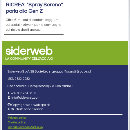
RICREA: “Spray Sereno”
parla alla Gen Z
Oltre 6 milioni di contatti raggiunti
sui social network per la campagna
sul riciclo degli aerosol
siderweb
LA COMMUNITY DELL'ACCIAIO
Siderweb S.p.A. SB Società del gruppo Morandi Group s.r.l.
ISSN 2532
-2982
Sede sociale: Flero (Brescia) Via Don Milani 5
T.
+39 030 254 00 06
E.
info@siderweb.com
Copyright siderweb spa sb
Tutti i diritti sono riservati
Privacy policy
Cookie policy
Digital Services Act Policy