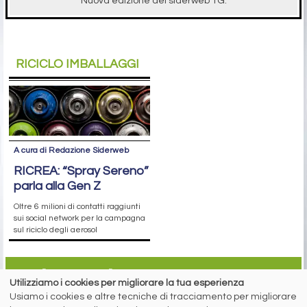
Nuova edizione del siderweb TG.
RICICLO IMBALLAGGI
A cura di Redazione Siderweb
RICREA: “Spray Sereno”
parla alla Gen Z
Oltre 6 milioni di contatti raggiunti
sui social network per la campagna
sul riciclo degli aerosol
siderweb
Utilizziamo i cookies per migliorare la tua esperienza
Usiamo i cookies e altre tecniche di tracciamento per migliorare
LA COMMUNITY DELL'ACCIAIO