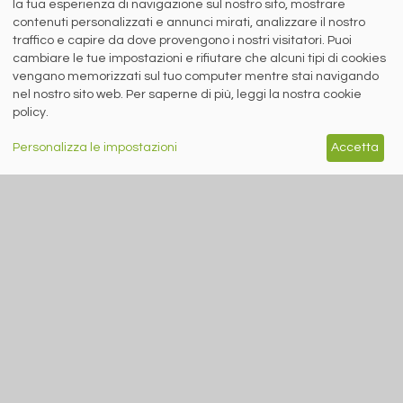
la tua esperienza di navigazione sul nostro sito, mostrare
contenuti personalizzati e annunci mirati, analizzare il nostro
Siderweb S.p.A. SB Società del gruppo Morandi Group s.r.l.
traffico e capire da dove provengono i nostri visitatori. Puoi
ISSN 2532
-2982
cambiare le tue impostazioni e rifiutare che alcuni tipi di cookies
Sede sociale: Flero (Brescia) Via Don Milani 5
vengano memorizzati sul tuo computer mentre stai navigando
nel nostro sito web. Per saperne di più, leggi la nostra cookie
T.
+39 030 254 00 06
E.
info@siderweb.com
policy.
Copyright siderweb spa sb
Tutti i diritti sono riservati
Personalizza le impostazioni
Accetta
Privacy policy
Cookie policy
Digital Services Act Policy
MENU
SEGUICI SUI NOSTRI
SOCIAL NETWORK
NEWS
PREZZI ITALIA
MERCATI
SERVIZI
EVENTI
ABBONAMENTI
MADE IN STEEL
NEWSLETTER
Capitale Sociale: 190.000€ interamente versato
Registro delle Imprese di Brescia