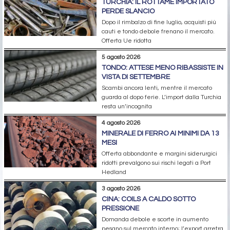
TURCHIA: IL ROTTAME IMPORTATO
PERDE SLANCIO
Dopo il rimbalzo di fine luglio, acquisti più
cauti e tondo debole frenano il mercato.
Offerta Ue ridotta
5 agosto 2026
TONDO: ATTESE MENO RIBASSISTE IN
VISTA DI SETTEMBRE
Scambi ancora lenti, mentre il mercato
guarda al dopo ferie. L’import dalla Turchia
resta un’incognita
4 agosto 2026
MINERALE DI FERRO AI MINIMI DA 13
MESI
Offerta abbondante e margini siderurgici
ridotti prevalgono sui rischi legati a Port
Hedland
3 agosto 2026
CINA: COILS A CALDO SOTTO
PRESSIONE
Domanda debole e scorte in aumento
pesano sul mercato interno; l’export arretra