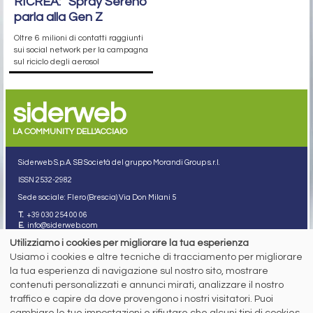
RICREA: “Spray Sereno”
parla alla Gen Z
Oltre 6 milioni di contatti raggiunti
sui social network per la campagna
sul riciclo degli aerosol
siderweb
LA COMMUNITY DELL'ACCIAIO
Siderweb S.p.A. SB Società del gruppo Morandi Group s.r.l.
ISSN 2532
-2982
Sede sociale: Flero (Brescia) Via Don Milani 5
T.
+39 030 254 00 06
E.
info@siderweb.com
Utilizziamo i cookies per migliorare la tua esperienza
Copyright siderweb spa sb
Tutti i diritti sono riservati
Usiamo i cookies e altre tecniche di tracciamento per migliorare
la tua esperienza di navigazione sul nostro sito, mostrare
Privacy policy
contenuti personalizzati e annunci mirati, analizzare il nostro
Cookie policy
Digital Services Act Policy
traffico e capire da dove provengono i nostri visitatori. Puoi
cambiare le tue impostazioni e rifiutare che alcuni tipi di cookies