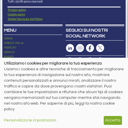
Tutti i diritti sono riservati
Privacy policy
Cookie policy
Digital Services Act Policy
MENU
SEGUICI SUI NOSTRI
SOCIAL NETWORK
NEWS
PREZZI ITALIA
MERCATI
SERVIZI
EVENTI
ABBONAMENTI
Utilizziamo i cookies per migliorare la tua esperienza
MADE IN STEEL
Usiamo i cookies e altre tecniche di tracciamento per migliorare
NEWSLETTER
la tua esperienza di navigazione sul nostro sito, mostrare
Capitale Sociale: 190.000€ interamente versato
contenuti personalizzati e annunci mirati, analizzare il nostro
Registro delle Imprese di Brescia
traffico e capire da dove provengono i nostri visitatori. Puoi
Codice Fiscale e Partita I.V.A.:
IT03562320170
R.E.A. n. 419331
cambiare le tue impostazioni e rifiutare che alcuni tipi di cookies
vengano memorizzati sul tuo computer mentre stai navigando
www.siderweb.com: Autorizzazione del Tribunale di Brescia n. 11/2004 del 17
nel nostro sito web. Per saperne di più, leggi la nostra cookie
marzo 2004, Iscrizione al R.O.C. n. 26116.
Direttrice Responsabile:
policy.
Elisa Bonomelli
Vicedirettore Responsabile:
Personalizza le impostazioni
Accetta
Stefano Gennari