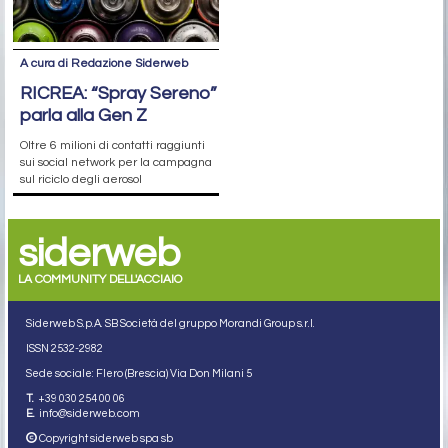
A cura di Redazione Siderweb
RICREA: “Spray Sereno”
parla alla Gen Z
Oltre 6 milioni di contatti raggiunti
sui social network per la campagna
sul riciclo degli aerosol
siderweb
LA COMMUNITY DELL'ACCIAIO
Siderweb S.p.A. SB Società del gruppo Morandi Group s.r.l.
ISSN 2532
-2982
Sede sociale: Flero (Brescia) Via Don Milani 5
T.
+39 030 254 00 06
E.
info@siderweb.com
Copyright siderweb spa sb